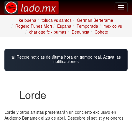
Toggl
navig
ke buena
toluca vs santos
Germán Berterame
Rogelio Funes Mori
España
Temporada
mexico vs
charlotte fc - pumas
Denuncia
Cohete
🚨 Recibe noticias de última hora en tiempo real. Activa las
notificaciones
Lorde
Lorde y otros artistas presentarán un concierto exclusivo en
Auditorio Banamex el 28 de abril. Descubre el setlist y teloneros.