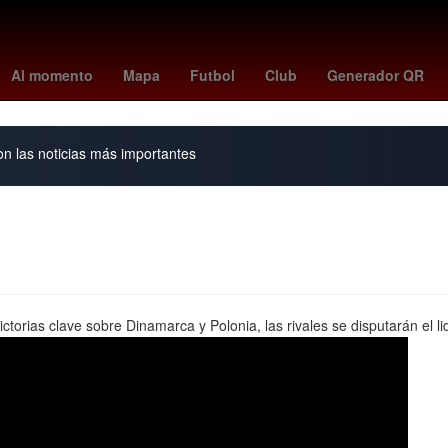
Puebla de Zaragoza
Dólar estadounidense
España
marvel rival
Al momento
Mapa
Futbol
Club
Generador QR
on las noticias más importantes
rias clave sobre Dinamarca y Polonia, las rivales se disputarán el li