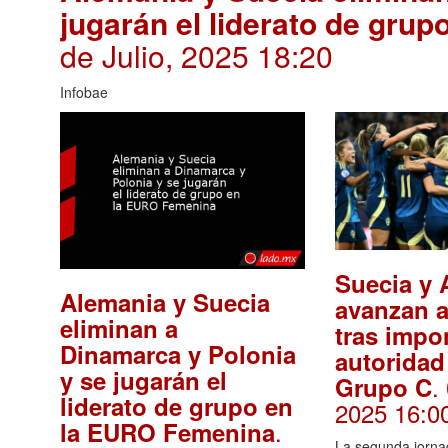
jugarán el liderato de gru
de Julio, 2025 18:20
Infobae
Suecia y 
Alemania y Suecia
avanzan a
eliminan a
tras impo
Dinamarca y Polonia
autoridad
y se jugarán el
.
Grupo C
liderato de grupo en
2025 16:0
.
la EURO Femenina
La segunda jorna