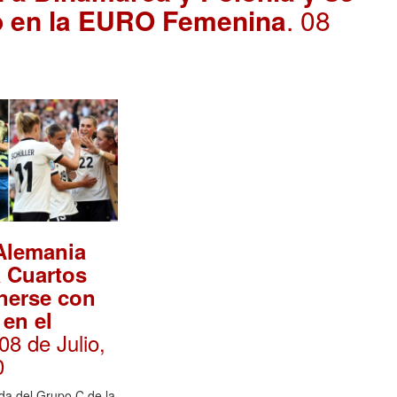
po en la EURO Femenina
. 08
Alemania
 Cuartos
nerse con
 en el
 08 de Julio,
0
da del Grupo C de la