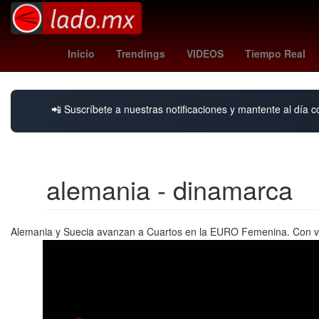
ahn sung-ki
Banorte
Club Deportivo Tapatío
Inicio
Trendings
VIDEOS
Tiempo Real
📲 Suscríbete a nuestras notificaciones y mantente al día c
alemania - dinamarca
Alemania y Suecia avanzan a Cuartos en la EURO Femenina. Con victo