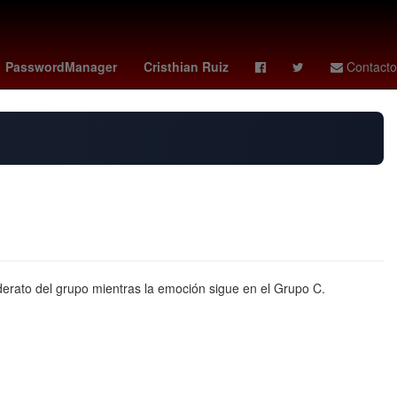
s
Ana Gabriel
alerta por precipitaciones
HBO
PasswordManager
Cristhian Ruiz
Contacto
derato del grupo mientras la emoción sigue en el Grupo C.