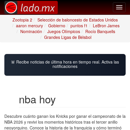
Toggl
navig
Zootopia 2
Selección de baloncesto de Estados Unidos
aaron mercury
Gobierno
puntos f1
LeBron James
Nominación
Juegos Olímpicos
Rocío Banquells
Grandes Ligas de Béisbol
🚨 Recibe noticias de última hora en tiempo real. Activa las
notificaciones
nba hoy
Descubre cuánto ganan los Knicks por ganar el campeonato de la
NBA 2026 y revivi los momentos históricos tras el tercer anillo
neoyorquino. Conoce la historia de la franquicia y cómo terminó