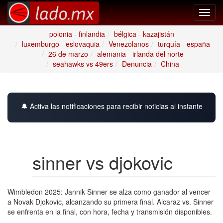
Toggl
navig
polonia - finlandia
bélgica - kazajistán
luxemburgo - eslovaquia
Venezolanos
turquía - españa
26 de marzo
alemania - irlanda del norte
seahawks vs 49ers
Denuncia
China
🔔 Activa las notificaciones para recibir noticias al instante
sinner vs djokovic
Wimbledon 2025: Jannik Sinner se alza como ganador al vencer
a Novak Djokovic, alcanzando su primera final. Alcaraz vs. Sinner
se enfrenta en la final, con hora, fecha y transmisión disponibles.