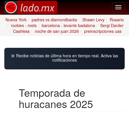
Toggl
navig
Nueva York
padres vs diamondbacks
Shawn Levy
Rosario
rockies - mets
barcelona - levante badalona
Sergi Darder
Cashless
noche de san juan 2026
preinscripciones uas
🚨 Recibe noticias de última hora en tiempo real. Activa las
notificaciones
Temporada de
huracanes 2025