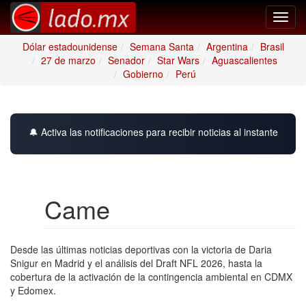
Toggl
navig
Dólar estadounidense
Semana Santa
Argentina
Brasil
27 de marzo
Senador
Star Wars
Aguascalientes
Gobierno
Perú
🔔 Activa las notificaciones para recibir noticias al instante
Came
Desde las últimas noticias deportivas con la victoria de Daria
Snigur en Madrid y el análisis del Draft NFL 2026, hasta la
cobertura de la activación de la contingencia ambiental en CDMX
y Edomex.