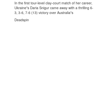
In the first tour-level clay-court match of her career,
Ukraine"s Daria Snigur came away with a thrilling 6-
3, 3-6, 7-6 (13) victory over Australia"s
Deadspin