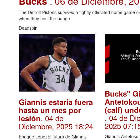
Bucks
. 06 de Diciembre, 2
The Detroit Pistons survived a tightly officiated home game on
when they host the bange
Deadspin
Bucks" G
Antetok
Giannis estaría fuera
(calf) un
hasta un mes por
. 04 de Di
. 04 de
lesión
2025 07:1
Diciembre, 2025 18:24
Giannis Antetokou
Enrique LópezEl futuro de Giannis