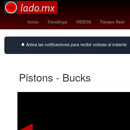
Américo Villarreal
España
Sta
Inicio
Trendings
VIDEOS
Tiempo Real
🔔 Activa las notificaciones para recibir noticias al instante
Pistons - Bucks