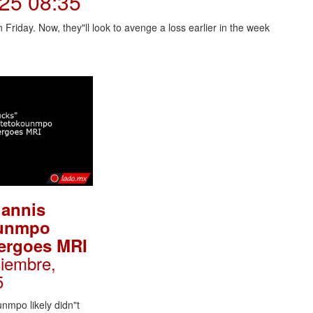
025 08:35
 Friday. Now, they"ll look to avenge a loss earlier in the week
iannis
ounmpo
dergoes MRI
ciembre,
5
nmpo likely didn"t