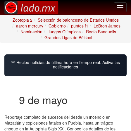
Toggl
navig
Zootopia 2
Selección de baloncesto de Estados Unidos
aaron mercury
Gobierno
puntos f1
LeBron James
Nominación
Juegos Olímpicos
Rocío Banquells
Grandes Ligas de Béisbol
🚨 Recibe noticias de última hora en tiempo real. Activa las
notificaciones
9 de mayo
Reportaje completo de sucesos del desde un incendio en
Mazatlán y explosiones fatales en Puebla, hasta un trágico
choque en la Autopista Siglo XXI. Conoce los detalles de los