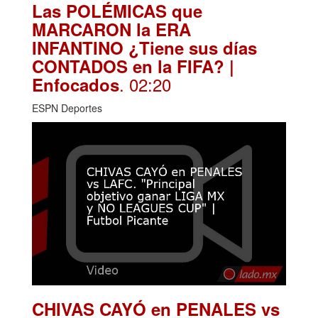
Las POLÉMICAS que
MARCARON la ERA
INFANTINO ¿Tiene sus días
CONTADOS en la FIFA? |
. 02:20
Enfocados
ESPN Deportes
CHIVAS CAYÓ en PENALES vs