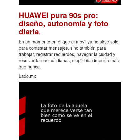
HUAWEI pura 90s pro:
diseño, autonomía y foto
.
diaria
En un momento en el que el móvil ya no sirve solo
para contestar mensajes, sino también para
trabajar, registrar recuerdos, navegar la ciudad y
resolver tareas cotidianas, elegir bien importa más
que nunca.
Lado.mx