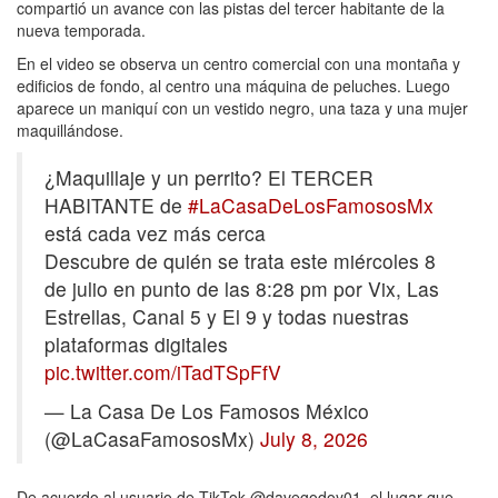
compartió un avance con las pistas del tercer habitante de la
nueva temporada.
En el video se observa un centro comercial con una montaña y
edificios de fondo, al centro una máquina de peluches. Luego
aparece un maniquí con un vestido negro, una taza y una mujer
maquillándose.
¿Maquillaje y un perrito? El TERCER
HABITANTE de
#LaCasaDeLosFamososMx
está cada vez más cerca
Descubre de quién se trata este miércoles 8
de julio en punto de las 8:28 pm por Vix, Las
Estrellas, Canal 5 y El 9 y todas nuestras
plataformas digitales
pic.twitter.com/iTadTSpFfV
— La Casa De Los Famosos México
(@LaCasaFamososMx)
July 8, 2026
De acuerdo al usuario de TikTok @davegodoy01, el lugar que