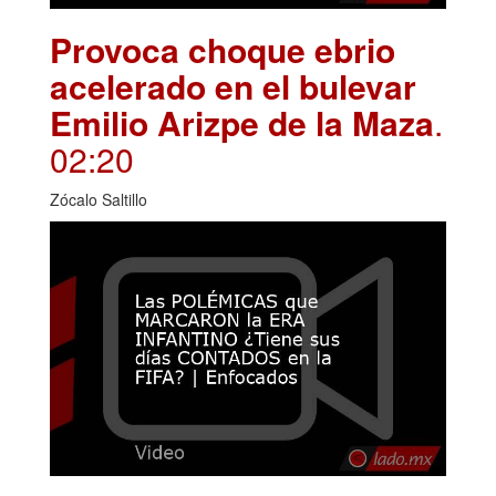
Provoca choque ebrio
acelerado en el bulevar
Emilio Arizpe de la Maza
.
02:20
Zócalo Saltillo