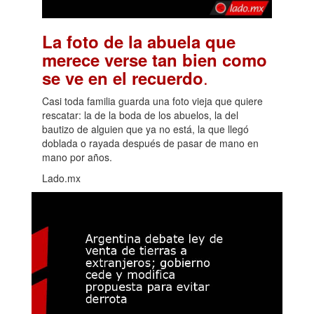
La foto de la abuela que
merece verse tan bien como
.
se ve en el recuerdo
Casi toda familia guarda una foto vieja que quiere
rescatar: la de la boda de los abuelos, la del
bautizo de alguien que ya no está, la que llegó
doblada o rayada después de pasar de mano en
mano por años.
Lado.mx