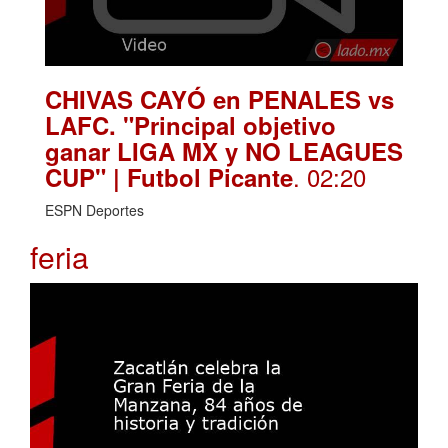
CHIVAS CAYÓ en PENALES vs
LAFC. "Principal objetivo
ganar LIGA MX y NO LEAGUES
. 02:20
CUP" | Futbol Picante
ESPN Deportes
feria