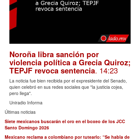
Noroña libra sanción por
violencia política a Grecia Quiroz;
. 14:23
TEPJF revoca sentencia
La noticia fue bien recibida por el expresidente del Senado,
quien celebró en sus redes sociales que "la justicia cojea,
pero llega".
Uniradio Informa
Últimas noticias
Siete mexicanos buscarán el oro en el boxeo de los JCC
Santo Domingo 2026
Mexicano reclama a colombiano por tutearlo: “Se habla de