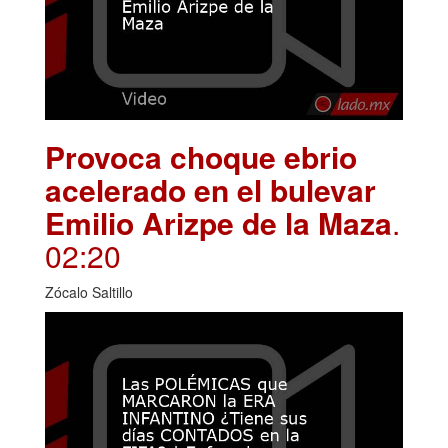
Provoca choque ebrio
acelerado en el bulevar
Emilio Arizpe de la Maza
.
02:20
Zócalo Saltillo