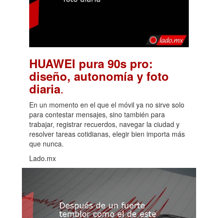
HUAWEI pura 90s pro:
diseño, autonomía y foto
.
diaria
En un momento en el que el móvil ya no sirve solo
para contestar mensajes, sino también para
trabajar, registrar recuerdos, navegar la ciudad y
resolver tareas cotidianas, elegir bien importa más
que nunca.
Lado.mx