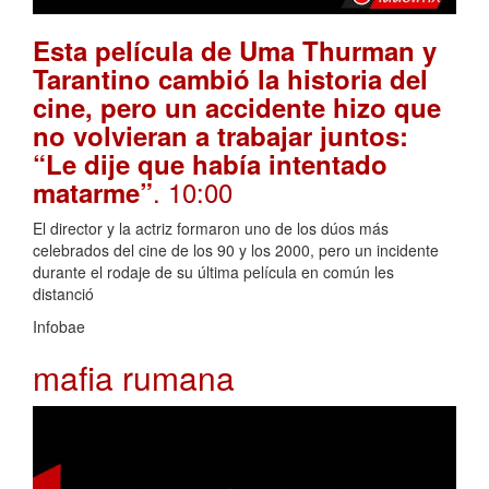
Esta película de Uma Thurman y
Tarantino cambió la historia del
cine, pero un accidente hizo que
no volvieran a trabajar juntos:
“Le dije que había intentado
. 10:00
matarme”
El director y la actriz formaron uno de los dúos más
celebrados del cine de los 90 y los 2000, pero un incidente
durante el rodaje de su última película en común les
distanció
Infobae
mafia rumana