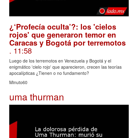
¿‘Profecía oculta’?: los 'cielos
rojos' que generaron temor en
Caracas y Bogotá por terremotos
. 11:58
Luego de los terremotos en Venezuela y Bogotá y el
enigmático 'cielo rojo' que aparecieron, crecen las teorías
apocalípticas ¿Tienen o no fundamento?
Minuto60
uma thurman