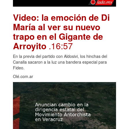
Video: la emoción de Di
María al ver su nuevo
trapo en el Gigante de
Arroyito
.16:57
En la previa del partido con Aldosivi, los hinchas del
Canalla sacaron a la luz una bandera especial para
Fideo.
Olé.com.ar