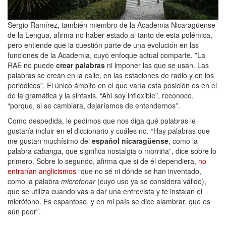
Sergio Ramírez, también miembro de la Academia Nicaragüense
de la Lengua, afirma no haber estado al tanto de esta polémica,
pero entiende que la cuestión parte de una evolución en las
funciones de la Academia, cuyo enfoque actual comparte. ”La
RAE no puede
crear palabras
ni imponer las que se usan. Las
palabras se crean en la calle, en las estaciones de radio y en los
periódicos”. El único ámbito en el que varía esta posición es en el
de la gramática y la sintaxis. “Ahí soy inflexible”, reconoce,
“porque, si se cambiara, dejaríamos de entendernos”.
Como despedida, le pedimos que nos diga qué palabras le
gustaría incluir en el diccionario y cuáles no. “Hay palabras que
me gustan muchísimo del
español nicaragüense
, como la
palabra
cabanga
, que significa nostalgia o morriña”, dice sobre lo
primero. Sobre lo segundo, afirma que si de él dependiera,
no
entrarían anglicismos
“que no sé ni dónde se han inventado,
como la palabra
microfonar
(cuyo uso ya se considera válido),
que se utiliza cuando vas a dar una entrevista y te instalan el
micrófono. Es espantoso, y en mi país se dice alambrar, que es
aún peor”.