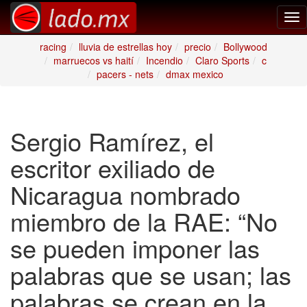
Tog
nav
racing
lluvia de estrellas hoy
precio
Bollywood
marruecos vs haití
Incendio
Claro Sports
c
pacers - nets
dmax mexico
Sergio Ramírez, el
escritor exiliado de
Nicaragua nombrado
miembro de la RAE: “No
se pueden imponer las
palabras que se usan; las
palabras se crean en la