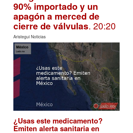
90% importado y un
apagón a merced de
cierre de válvulas
. 20:20
Aristegui Noticias
¿Usas este medicamento?
Emiten alerta sanitaria en