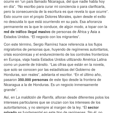
ocurre en “un país llamado Nicaragua, del que nadie habla hoy
en día”. “No escribo para curar mi conciencia o para clarificarla,
pero la consecuencia de la escritura es que revela lo que ocurre”.
Esto ocurre con el propio Dolores Morales, quien desde el exilio
no descuida lo que está ocurriendo en su país. Esa añoranza
permanente es la que le conduce, de algún modo, a topar con la
red de tráfico ilegal masivo
de personas de África y Asia a
Estados Unidos. “El negocio con los migrantes”.
Con este término, Sergio Ramírez hace referencia a los flujos
migratorios de personas que, huyendo de regímenes autoritarios,
crisis económicas y el endurecimiento de los controles fronterizos
en Europa, viaja hasta Estados Unidos utilizando América Latina
como un puente de tránsito. “Las cifras que están en la novela,
que solo se conocen por las estadísticas del Gobierno de
Honduras, son reales”, adelanta el escritor. “En el último año,
pasaron
350.000 personas
de este tipo desde la frontera de
Nicaragua a la de Honduras. Es un negocio inmensamente
grande”.
Así, en L
a maldición de Ramfis
, afloran desde diferentes polos los
intereses particulares que se cruzan con los intereses de los
autoritarismos, y no siempre al margen de la ley. “El
sector
privado
es fundamental en este tipo de regímenes. Sin él, no