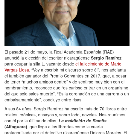
El pasado 21 de mayo, la Real Academia Española (RAE)
anunció la elección del escritor nicaragüense
Sergio Ramírez
para ocupar la silla L, vacante desde
el fallecimiento de Mario
Vargas Llosa
. “Voy a escribir mi discurso sobre él”, nos adelanta
el también ganador del Premio Cervantes en 2017, que, a pesar
de tener “muchos amigos dentro” y de sentirse muy bien con el
nombramiento, reconoce que “es curioso entrar en un organismo
del que solo sales muerto”. “Es la coronación de una carrera o un
embalsamamiento”, concluye entre risas.
A sus 84 años, Sergio Ramírez ha escrito más de 70 libros entre
relatos, crónicas, ensayos y, sobre todo, novelas. Nos reunimos
con él por la última de ellas,
La maldición de Ramfis
(Alfaguara)
, que llega a las librerías como la cuarta
protagonizada por el detective nicaragüense Dolores Morales. El