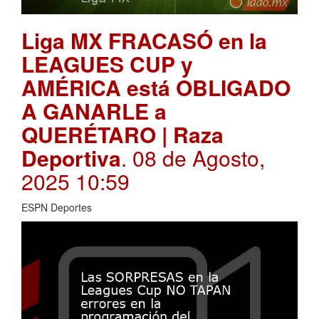
Liga MX FRACASÓ en la
LEAGUES CUP y
AMÉRICA está OBLIGADO
A GANARLE a
QUERÉTARO | Raza
Deportiva
. 08 de Agosto,
2025 10:59
ESPN Deportes