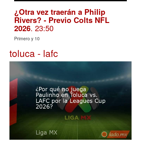
¿Otra vez traerán a Philip
Rivers? - Previo Colts NFL
. 23:50
2026
Primero y 10
toluca - lafc