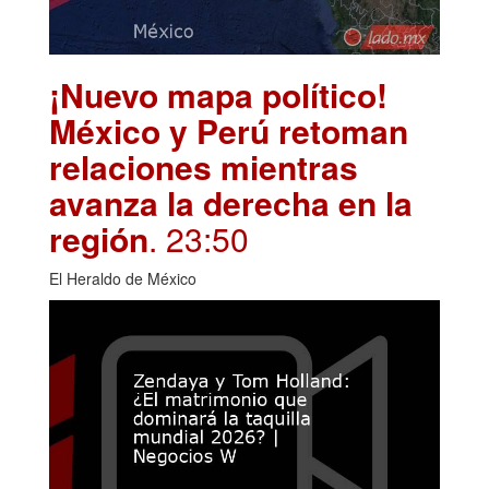
¡Nuevo mapa político!
México y Perú retoman
relaciones mientras
avanza la derecha en la
región
. 23:50
El Heraldo de México