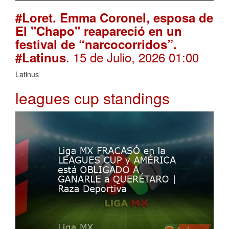
#Loret. Emma Coronel, esposa de
El "Chapo" reapareció en un
festival de “narcocorridos”.
. 15 de Julio, 2026 01:00
#Latinus
Latinus
leagues cup standings