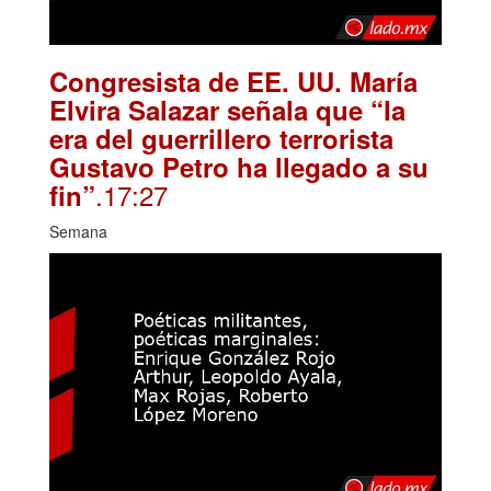
Congresista de EE. UU. María
Elvira Salazar señala que “la
era del guerrillero terrorista
Gustavo Petro ha llegado a su
.17:27
fin”
Semana