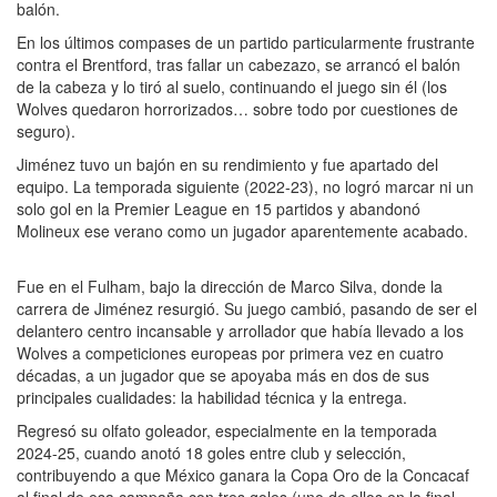
balón.
En los últimos compases de un partido particularmente frustrante
contra el Brentford, tras fallar un cabezazo, se arrancó el balón
de la cabeza y lo tiró al suelo, continuando el juego sin él (los
Wolves quedaron horrorizados… sobre todo por cuestiones de
seguro).
Jiménez tuvo un bajón en su rendimiento y fue apartado del
equipo. La temporada siguiente (2022-23), no logró marcar ni un
solo gol en la Premier League en 15 partidos y abandonó
Molineux ese verano como un jugador aparentemente acabado.
Fue en el Fulham, bajo la dirección de Marco Silva, donde la
carrera de Jiménez resurgió. Su juego cambió, pasando de ser el
delantero centro incansable y arrollador que había llevado a los
Wolves a competiciones europeas por primera vez en cuatro
décadas, a un jugador que se apoyaba más en dos de sus
principales cualidades: la habilidad técnica y la entrega.
Regresó su olfato goleador, especialmente en la temporada
2024-25, cuando anotó 18 goles entre club y selección,
contribuyendo a que México ganara la Copa Oro de la Concacaf
al final de esa campaña con tres goles (uno de ellos en la final