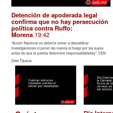
Detención de apoderada legal
confirma que no hay persecución
política contra Ruffo:
.19:42
Morena
“Acción Nacional no debería volver a descalificar
investigaciones ni poner las manos al fuego por los suyos
antes de que la justicia determine responsabilidades”: CEN
Zeta Tijuana