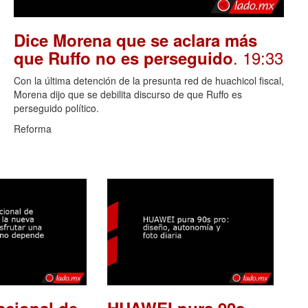
Dice Morena que se aclara más
. 19:33
que Ruffo no es perseguido
Con la última detención de la presunta red de huachicol fiscal,
Morena dijo que se debilita discurso de que Ruffo es
perseguido político.
Reforma