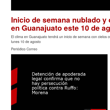
Inicio de semana nublado y c
en Guanajuato este 10 de a
El clima en Guanajuato tendrá un inicio de semana con cielos cu
lunes 10 de agosto
Periódico Correo