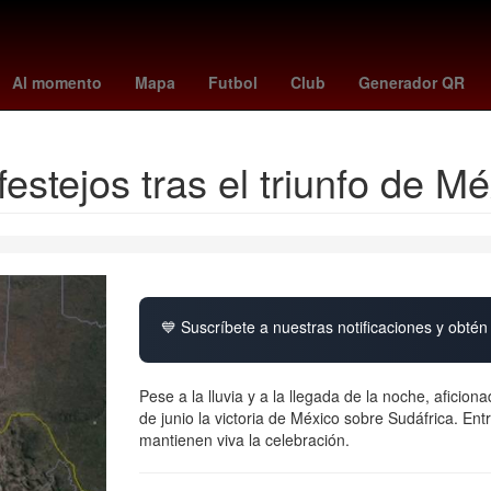
athletic
Argentina
televisa en vivo
canal de las estrellas
Españ
Al momento
Mapa
Futbol
Club
Generador QR
estejos tras el triunfo de M
💙 Suscríbete a nuestras notificaciones y obtén 
Pese a la lluvia y a la llegada de la noche, afici
de junio la victoria de México sobre Sudáfrica. Ent
mantienen viva la celebración.