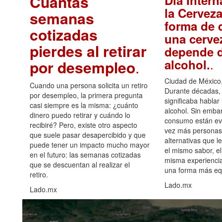
Cuántas
Día Intern
la Cerveza
semanas
forma de d
cotizadas
una cerve
pierdes al retirar
depende d
.
alcohol.
por desempleo
.
Ciudad de México,
Cuando una persona solicita un retiro
Durante décadas, 
por desempleo, la primera pregunta
significaba hablar
casi siempre es la misma: ¿cuánto
alcohol. Sin embar
dinero puedo retirar y cuándo lo
consumo están ev
recibiré? Pero, existe otro aspecto
vez más personas
que suele pasar desapercibido y que
alternativas que l
puede tener un impacto mucho mayor
el mismo sabor, el
en el futuro: las semanas cotizadas
misma experiencia
que se descuentan al realizar el
una forma más equ
retiro.
Lado.mx
Lado.mx