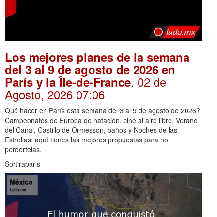
Los mejores planes de la semana
del 3 al 9 de agosto de 2026 en
. 02 de
París y la Île-de-France
Agosto, 2026 07:06
Qué hacer en París esta semana del 3 al 9 de agosto de 2026?
Campeonatos de Europa de natación, cine al aire libre, Verano
del Canal, Castillo de Ormesson, baños y Noches de las
Estrellas: aquí tienes las mejores propuestas para no
perdértelas.
Sortiraparis