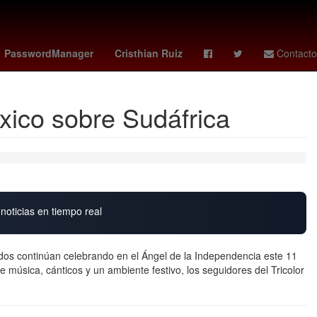
a
américa - timbers
angers - toulouse
NBC
2024
PasswordManager
Cristhian Ruiz
Contacto
éxico sobre Sudáfrica
noticias en tiempo real
onados continúan celebrando en el Ángel de la Independencia este 11
re música, cánticos y un ambiente festivo, los seguidores del Tricolor