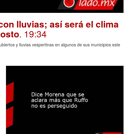
on lluvias; así será el clima
gosto
. 19:34
biertos y lluvias vespertinas en algunos de sus municipios este