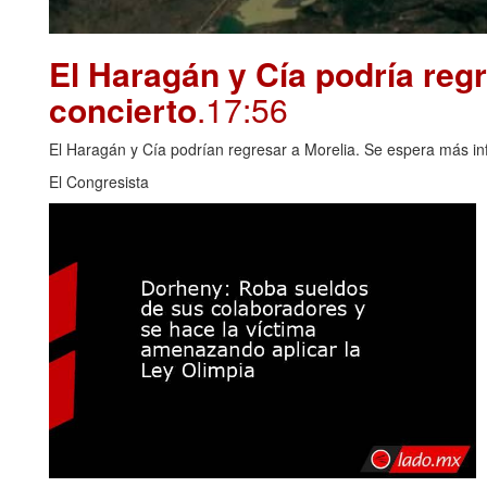
El Haragán y Cía podría reg
concierto
.17:56
El Haragán y Cía podrían regresar a Morelia. Se espera más info
El Congresista