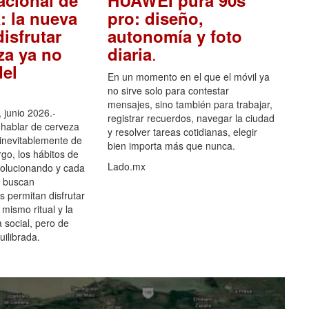
acional de
HUAWEI pura 90s
: la nueva
pro: diseño,
isfrutar
autonomía y foto
.
za ya no
diaria
el
En un momento en el que el móvil ya
no sirve solo para contestar
mensajes, sino también para trabajar,
 junio 2026.-
registrar recuerdos, navegar la ciudad
hablar de cerveza
y resolver tareas cotidianas, elegir
 inevitablemente de
bien importa más que nunca.
go, los hábitos de
Lado.mx
olucionando y cada
 buscan
es permitan disfrutar
 mismo ritual y la
 social, pero de
ilibrada.