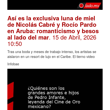
Así es la exclusiva luna de miel
de Nicolás Cabré y Rocío Pardo
en Aruba: romanticismo y besos
. 15 de Abril, 2026
al lado del mar
10:50
Tras una boda y meses de trabajo intenso, los artistas se
aislaron en un resort de lujo en el Caribe. El tierno video
Infobae