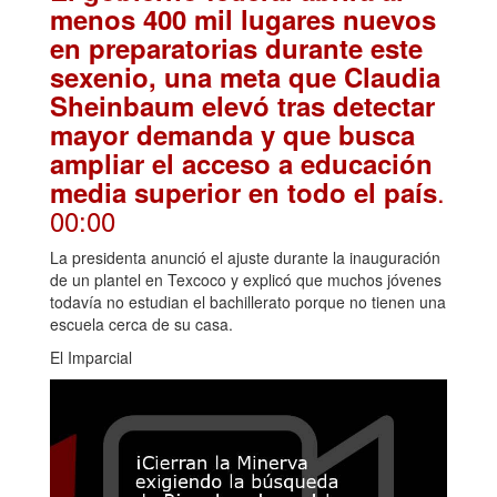
menos 400 mil lugares nuevos
en preparatorias durante este
sexenio, una meta que Claudia
Sheinbaum elevó tras detectar
mayor demanda y que busca
ampliar el acceso a educación
.
media superior en todo el país
00:00
La presidenta anunció el ajuste durante la inauguración
de un plantel en Texcoco y explicó que muchos jóvenes
todavía no estudian el bachillerato porque no tienen una
escuela cerca de su casa.
El Imparcial