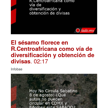
El sésamo florece en
R.Centroafricana como vía de
diversificación y obtención de
. 02:17
divisas
Infobae