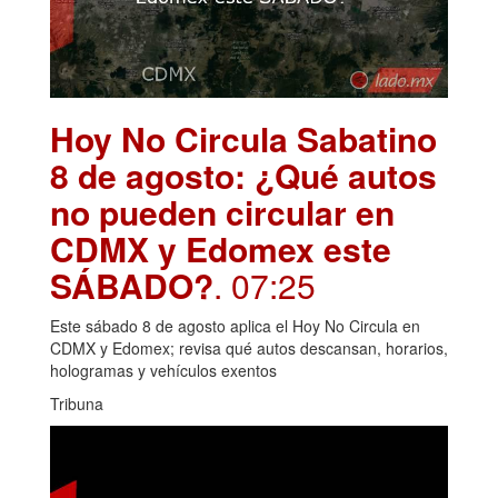
Hoy No Circula Sabatino
8 de agosto: ¿Qué autos
no pueden circular en
CDMX y Edomex este
SÁBADO?
. 07:25
Este sábado 8 de agosto aplica el Hoy No Circula en
CDMX y Edomex; revisa qué autos descansan, horarios,
hologramas y vehículos exentos
Tribuna