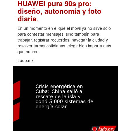
HUAWEI pura 90s pro:
diseño, autonomía y foto
.
diaria
En un momento en el que el móvil ya no sirve solo
para contestar mensajes, sino también para
trabajar, registrar recuerdos, navegar la ciudad y
resolver tareas cotidianas, elegir bien importa más
que nunca.
Lado.mx