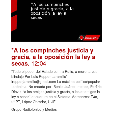
*A los compinches justicia y
gracia, a la oposición la ley a
. 12:04
secas
*Todo el poder del Estado contra Ruffo, a morenarcos
blindaje Por Luis Repper Jaramillo*
lrepperjaramillo@gmail.com La máxima político/popular
-anónima. No creada por Benito Juárez, menos, Porfirio
Díaz-: “a los amigos justicia y gracia, a los enemigos la
ley a secas” encuentra en el Sistema Morenarco: T4a,
2º PT, López Obrador, UIJE
Grupo Radiofónico y Medios