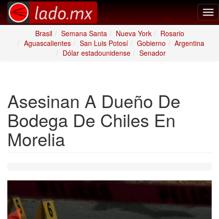
Tog
nav
Brasil
Semana Santa
Nueva York
Rosario
Aguascalientes
San Luis Potosí
Gobierno
Argentina
Dólar estadounidense
Senador
Asesinan A Dueño De
Bodega De Chiles En
Morelia