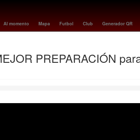
hoy cdmx
cuando juega colombia
angers - toulouse
kosovo - suiz
Al momento
Mapa
Futbol
Club
Generador QR
Selección de baloncesto de Estados Unidos
MEJOR PREPARACIÓN para 