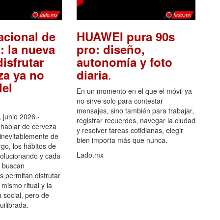
acional de
HUAWEI pura 90s
: la nueva
pro: diseño,
isfrutar
autonomía y foto
.
za ya no
diaria
el
En un momento en el que el móvil ya
no sirve solo para contestar
mensajes, sino también para trabajar,
 junio 2026.-
registrar recuerdos, navegar la ciudad
hablar de cerveza
y resolver tareas cotidianas, elegir
 inevitablemente de
bien importa más que nunca.
go, los hábitos de
Lado.mx
olucionando y cada
 buscan
es permitan disfrutar
 mismo ritual y la
 social, pero de
ilibrada.