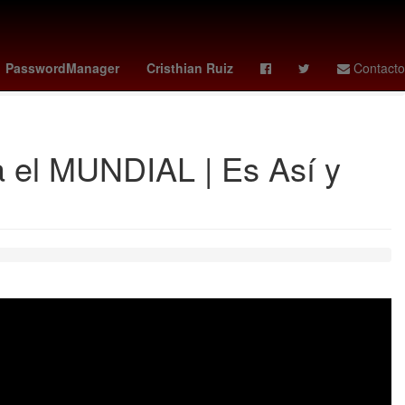
a
Lothar Matthäus
deportivo cali - pasto
Gobierno
PasswordManager
Cristhian Ruiz
Contacto
el MUNDIAL | Es Así y