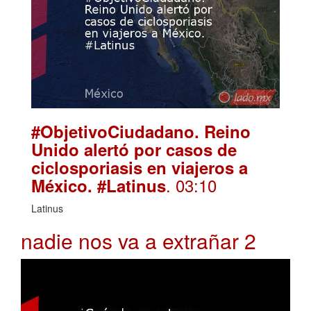
#ObjetivoCiudadano. Reino
Unido alertó por casos de
ciclosporiasis en viajeros a
. 03:10
México. #Latinus
Latinus
nadie nos va a extrañar 2