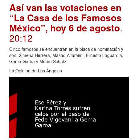
Así van las votaciones en
“La Casa de los Famosos
México”, hoy 6 de agosto
.
20:12
Cinco famosos se encuentran en la placa de nominación y
son: Ximena Herrera, Masad Altamimi, Ernesto Laguardia,
Gema Garoa y Memo Schutz
La Opinión de Los Ángeles