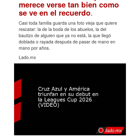
merece verse tan bien como
.
se ve en el recuerdo
Casi toda familia guarda una foto vieja que quiere
rescatar: la de la boda de los abuelos, la del
bautizo de alguien que ya no está, la que llegó
doblada o rayada después de pasar de mano en
mano por años.
Lado.mx