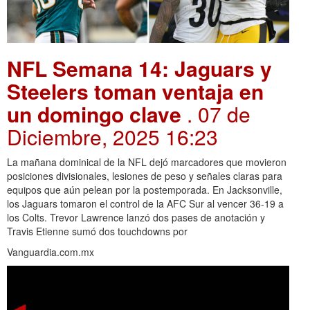
NFL Semana 14: Jaguars y
Steelers toman ventaja en
un domingo clave
. 07 de
Diciembre, 2025 16:23
La mañana dominical de la NFL dejó marcadores que movieron
posiciones divisionales, lesiones de peso y señales claras para
equipos que aún pelean por la postemporada. En Jacksonville,
los Jaguars tomaron el control de la AFC Sur al vencer 36-19 a
los Colts. Trevor Lawrence lanzó dos pases de anotación y
Travis Etienne sumó dos touchdowns por
Vanguardia.com.mx