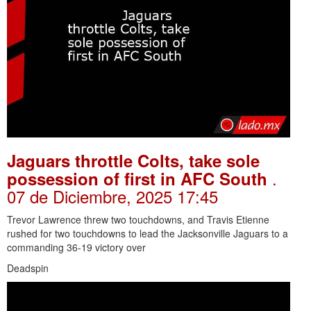
Jaguars throttle Colts, take sole
.
possession of first in AFC South
07 de Diciembre, 2025 17:45
Trevor Lawrence threw two touchdowns, and Travis Etienne
rushed for two touchdowns to lead the Jacksonville Jaguars to a
commanding 36-19 victory over
Deadspin