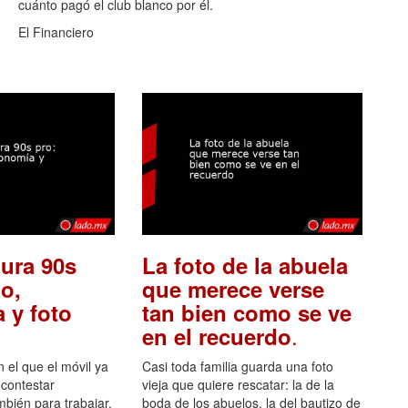
cuánto pagó el club blanco por él.
El Financiero
ura 90s
La foto de la abuela
o,
que merece verse
 y foto
tan bien como se ve
.
en el recuerdo
el que el móvil ya
Casi toda familia guarda una foto
 contestar
vieja que quiere rescatar: la de la
mbién para trabajar,
boda de los abuelos, la del bautizo de