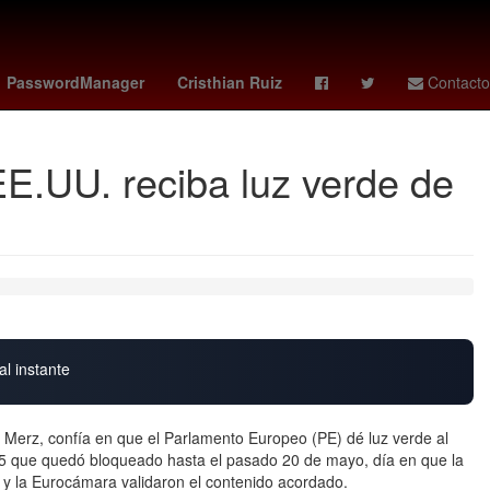
ue
Banderilla
CovidCDMX
Ricardo Salinas Pliego
PasswordManager
Cristhian Ruiz
Contacto
EE.UU. reciba luz verde de
al instante
ich Merz, confía en que el Parlamento Europeo (PE) dé luz verde al
5 que quedó bloqueado hasta el pasado 20 de mayo, día en que la
 y la Eurocámara validaron el contenido acordado.