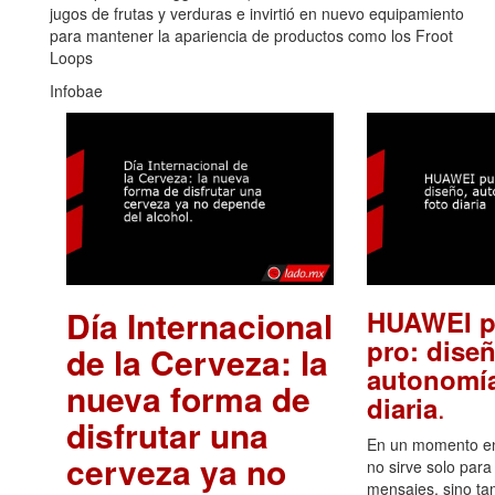
jugos de frutas y verduras e invirtió en nuevo equipamiento
para mantener la apariencia de productos como los Froot
Loops
Infobae
Día Internacional
HUAWEI p
pro: diseñ
de la Cerveza: la
autonomía
nueva forma de
.
diaria
disfrutar una
En un momento en 
cerveza ya no
no sirve solo para
mensajes, sino ta