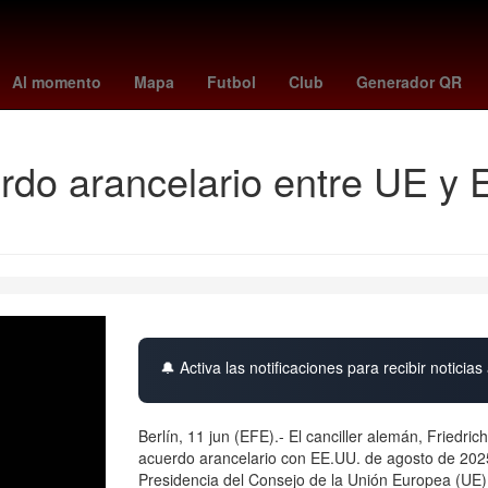
Manchester City Football Club
Jardines de Morelos
Premier Leag
Al momento
Mapa
Futbol
Club
Generador QR
rdo arancelario entre UE y 
🔔 Activa las notificaciones para recibir noticias 
Berlín, 11 jun (EFE).- El canciller alemán, Friedr
acuerdo arancelario con EE.UU. de agosto de 202
Presidencia del Consejo de la Unión Europea (UE)