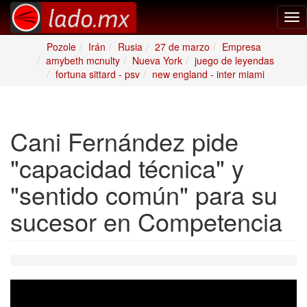
Tog
nav
Pozole
Irán
Rusia
27 de marzo
Empresa
amybeth mcnulty
Nueva York
juego de leyendas
fortuna sittard - psv
new england - inter miami
Cani Fernández pide
"capacidad técnica" y
"sentido común" para su
sucesor en Competencia