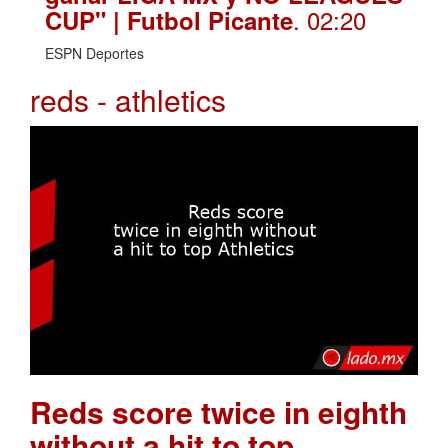
. 02:20
CUP" | Futbol Picante
ESPN Deportes
reds - athletics
Reds score twice in eighth
without a hit to top