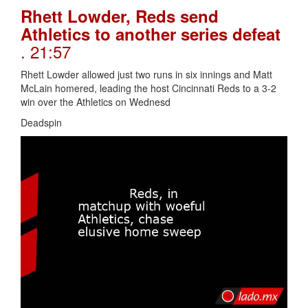
Rhett Lowder, Reds send
Athletics to another series defeat
. 21:57
Rhett Lowder allowed just two runs in six innings and Matt
McLain homered, leading the host Cincinnati Reds to a 3-2
win over the Athletics on Wednesd
Deadspin