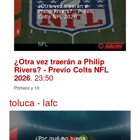
¿Otra vez traerán a Philip
Rivers? - Previo Colts NFL
. 23:50
2026
Primero y 10
toluca - lafc