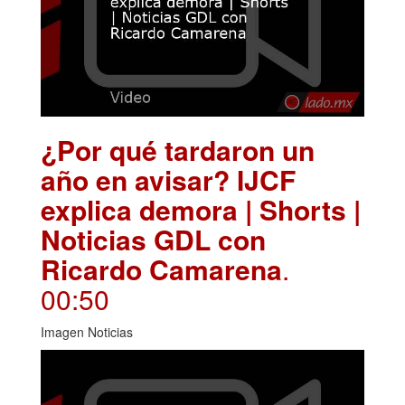
¿Por qué tardaron un
año en avisar? IJCF
explica demora | Shorts |
Noticias GDL con
Ricardo Camarena
.
00:50
Imagen Noticias