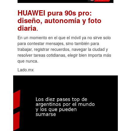
HUAWEI pura 90s pro:
diseño, autonomía y foto
.
diaria
En un momento en el que el móvil ya no sirve solo
para contestar mensajes, sino también para
trabajar, registrar recuerdos, navegar la ciudad y
resolver tareas cotidianas, elegir bien importa más
que nunca.
Lado.mx