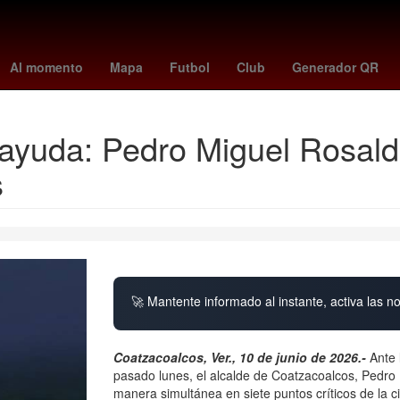
tubi
Rosario
Anthony Davis
Oblivion
tottenham
Pago
Ach
Al momento
Mapa
Futbol
Club
Generador QR
ayuda: Pedro Miguel Rosaldo
s
🚀 Mantente informado al instante, activa las n
Coatzacoalcos, Ver., 10 de junio de 2026.-
Ante 
pasado lunes, el alcalde de Coatzacoalcos, Pedro 
manera simultánea en siete puntos críticos de la 