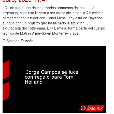
Quien fuera una de las grandes promesas del balompié
argentino, e incluso llegara a ser mundialista con la Albiceleste
compartiendo vestidor con Lionel Messi, hoy está en Rayados,
aunque con un registro que ha llamado la atención.El
exfutbolista del Tottenham, Erik Lamela, forma parte del cuerpo
técnico de Matías Almeyda en Monterrey y apa
El Siglo de Torreón