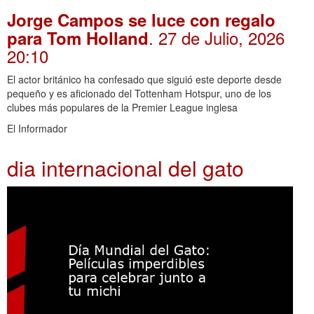
Jorge Campos se luce con regalo
. 27 de Julio, 2026
para Tom Holland
20:10
El actor británico ha confesado que siguió este deporte desde
pequeño y es aficionado del Tottenham Hotspur, uno de los
clubes más populares de la Premier League inglesa
El Informador
dia internacional del gato