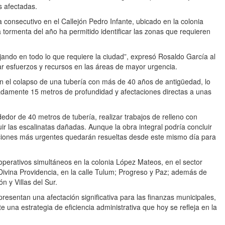
s afectadas.
 consecutivo en el Callejón Pedro Infante, ubicado en la colonia
a tormenta del año ha permitido identificar las zonas que requieren
ando en todo lo que requiere la ciudad”, expresó Rosaldo García al
ar esfuerzos y recursos en las áreas de mayor urgencia.
ron el colapso de una tubería con más de 40 años de antigüedad, lo
damente 15 metros de profundidad y afectaciones directas a unas
ededor de 40 metros de tubería, realizar trabajos de relleno con
ir las escalinatas dañadas. Aunque la obra integral podría concluir
iones más urgentes quedarán resueltas desde este mismo día para
perativos simultáneos en la colonia López Mateos, en el sector
 Divina Providencia, en la calle Tulum; Progreso y Paz; además de
n y Villas del Sur.
esentan una afectación significativa para las finanzas municipales,
 una estrategia de eficiencia administrativa que hoy se refleja en la