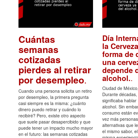
Cuántas
Día Intern
la Cerveza
semanas
forma de d
cotizadas
una cerve
pierdes al retirar
depende d
.
alcohol.
por desempleo
.
Ciudad de México,
Cuando una persona solicita un retiro
Durante décadas, 
por desempleo, la primera pregunta
significaba hablar
casi siempre es la misma: ¿cuánto
alcohol. Sin embar
dinero puedo retirar y cuándo lo
consumo están ev
recibiré? Pero, existe otro aspecto
vez más personas
que suele pasar desapercibido y que
alternativas que l
puede tener un impacto mucho mayor
el mismo sabor, el
en el futuro: las semanas cotizadas
misma experiencia