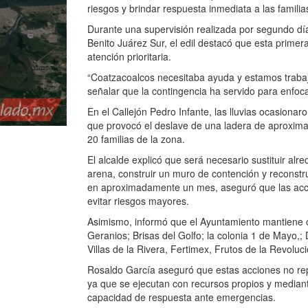
riesgos y brindar respuesta inmediata a las familia
Durante una supervisión realizada por segundo día
Benito Juárez Sur, el edil destacó que esta primer
atención prioritaria.
“Coatzacoalcos necesitaba ayuda y estamos trabaj
señalar que la contingencia ha servido para enfoc
En el Callejón Pedro Infante, las lluvias ocasiona
que provocó el deslave de una ladera de aproxima
20 familias de la zona.
El alcalde explicó que será necesario sustituir alr
arena, construir un muro de contención y reconstru
en aproximadamente un mes, aseguró que las acc
evitar riesgos mayores.
Asimismo, informó que el Ayuntamiento mantiene o
Geranios; Brisas del Golfo; la colonia 1 de Mayo,;
Villas de la Rivera, Fertimex, Frutos de la Revolució
Rosaldo García aseguró que estas acciones no repr
ya que se ejecutan con recursos propios y mediante
capacidad de respuesta ante emergencias.