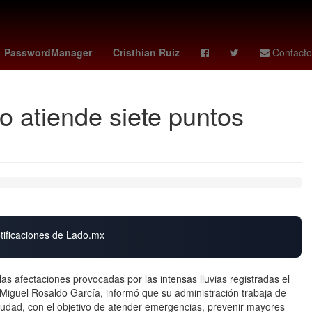
raf Hakimi
España
PasswordManager
Cristhian Ruiz
Contacto
 atiende siete puntos
otificaciones de Lado.mx
las afectaciones provocadas por las intensas lluvias registradas el
Miguel Rosaldo García, informó que su administración trabaja de
ciudad, con el objetivo de atender emergencias, prevenir mayores