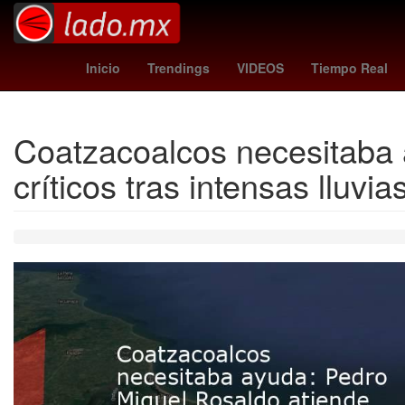
Maradona
milan
Inicio
Trendings
VIDEOS
Tiempo Real
Coatzacoalcos necesitaba 
críticos tras intensas lluvia