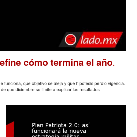
define cómo termina el año
.
 funciona, qué objetivo se aleja y qué hipótesis perdió vigencia.
de que diciembre se limite a explicar los resultados