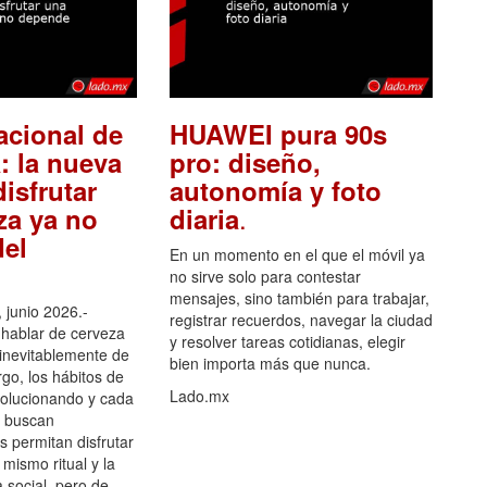
acional de
HUAWEI pura 90s
: la nueva
pro: diseño,
isfrutar
autonomía y foto
.
za ya no
diaria
el
En un momento en el que el móvil ya
no sirve solo para contestar
mensajes, sino también para trabajar,
 junio 2026.-
registrar recuerdos, navegar la ciudad
hablar de cerveza
y resolver tareas cotidianas, elegir
 inevitablemente de
bien importa más que nunca.
go, los hábitos de
Lado.mx
olucionando y cada
 buscan
es permitan disfrutar
 mismo ritual y la
 social, pero de