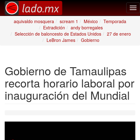
Tog
nav
aquivaldo mosquera
scream 1
México
Temporada
Extradición
andy borregales
Selección de baloncesto de Estados Unidos
27 de enero
LeBron James
Gobierno
Gobierno de Tamaulipas
recorta horario laboral por
inauguración del Mundial