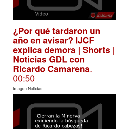
¿Por qué tardaron un
año en avisar? IJCF
explica demora | Shorts |
Noticias GDL con
Ricardo Camarena
.
00:50
Imagen Noticias