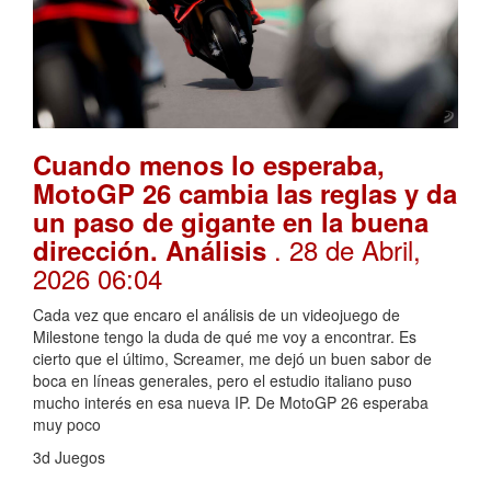
Cuando menos lo esperaba,
MotoGP 26 cambia las reglas y da
un paso de gigante en la buena
. 28 de Abril,
dirección. Análisis
2026 06:04
Cada vez que encaro el análisis de un videojuego de
Milestone tengo la duda de qué me voy a encontrar. Es
cierto que el último, Screamer, me dejó un buen sabor de
boca en líneas generales, pero el estudio italiano puso
mucho interés en esa nueva IP. De MotoGP 26 esperaba
muy poco
3d Juegos