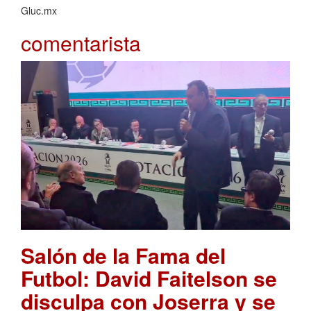
Gluc.mx
comentarista
Salón de la Fama del
Futbol: David Faitelson se
disculpa con Joserra y se