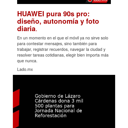
HUAWEI pura 90s pro:
diseño, autonomía y foto
.
diaria
En un momento en el que el móvil ya no sirve solo
para contestar mensajes, sino también para
trabajar, registrar recuerdos, navegar la ciudad y
resolver tareas cotidianas, elegir bien importa más
que nunca.
Lado.mx