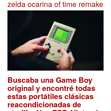
zelda ocarina of time remake
Buscaba una Game Boy
original y encontré todas
estas portátiles clásicas
reacondicionadas de