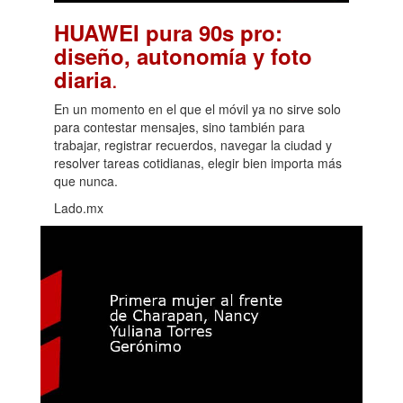
HUAWEI pura 90s pro:
diseño, autonomía y foto
.
diaria
En un momento en el que el móvil ya no sirve solo
para contestar mensajes, sino también para
trabajar, registrar recuerdos, navegar la ciudad y
resolver tareas cotidianas, elegir bien importa más
que nunca.
Lado.mx