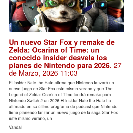
Un nuevo Star Fox y remake de
Zelda: Ocarina of Time: un
conocido insider desvela los
. 27
planes de Nintendo para 2026
de Marzo, 2026 11:03
El insider Nate the Hate afirma que Nintendo lanzará un
nuevo juego de Star Fox este mismo verano y que The
Legend of Zelda: Ocarina of Time tendrá remake para
Nintendo Switch 2 en 2026.El insider Nate the Hate ha
afirmado en su último programa de podcast que Nintendo
tiene planeado lanzar un nuevo juego de la saga Star Fox
este mismo verano, un
Vandal