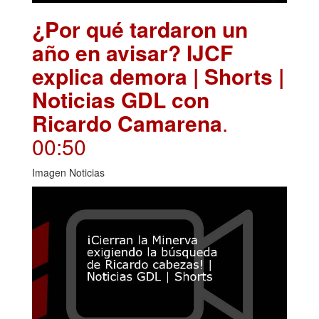
¿Por qué tardaron un
año en avisar? IJCF
explica demora | Shorts |
Noticias GDL con
Ricardo Camarena
.
00:50
Imagen Noticias