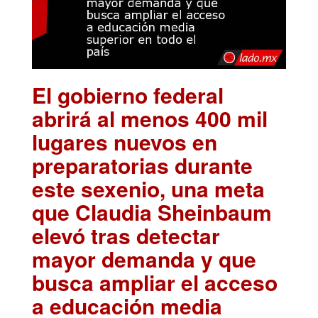
El gobierno federal
abrirá al menos 400 mil
lugares nuevos en
preparatorias durante
este sexenio, una meta
que Claudia Sheinbaum
elevó tras detectar
mayor demanda y que
busca ampliar el acceso
a educación media