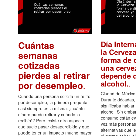
Cuántas
Día Intern
la Cerveza
semanas
forma de d
cotizadas
una cerve
pierdes al retirar
depende d
.
alcohol.
por desempleo
.
Ciudad de México,
Cuando una persona solicita un retiro
Durante décadas, 
por desempleo, la primera pregunta
significaba hablar
casi siempre es la misma: ¿cuánto
alcohol. Sin embar
dinero puedo retirar y cuándo lo
consumo están ev
recibiré? Pero, existe otro aspecto
vez más personas
que suele pasar desapercibido y que
alternativas que l
puede tener un impacto mucho mayor