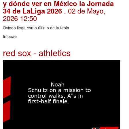
y dónde ver en México la Jornada
. 02 de Mayo,
34 de LaLiga 2026
2026 12:50
Oviedo llega como último de la tabla
Infobae
red sox - athletics