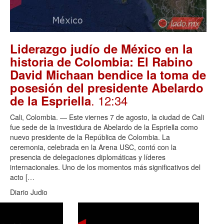
Liderazgo judío de México en la
historia de Colombia: El Rabino
David Michaan bendice la toma de
posesión del presidente Abelardo
. 12:34
de la Espriella
Cali, Colombia. — Este viernes 7 de agosto, la ciudad de Cali
fue sede de la investidura de Abelardo de la Espriella como
nuevo presidente de la República de Colombia. La
ceremonia, celebrada en la Arena USC, contó con la
presencia de delegaciones diplomáticas y líderes
internacionales. Uno de los momentos más significativos del
acto […
Diario Judio