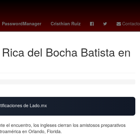
Semana Santa
cruz
China
meteored
PasswordManager
Cristhian Ruiz
Contacto
a Rica del Bocha Batista en
otificaciones de Lado.mx
 el encuentro, los ingleses cierran los amistosos preparativos
troamérica en Orlando, Florida.