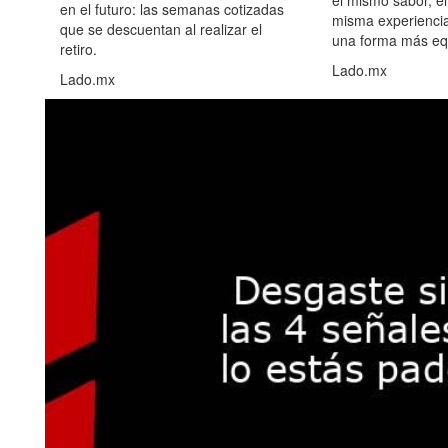
el mismo sabor, el
en el futuro: las semanas cotizadas
misma experiencia
que se descuentan al realizar el
una forma más equ
retiro.
Lado.mx
Lado.mx