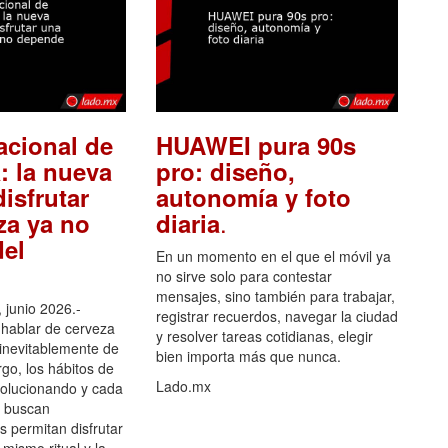
acional de
HUAWEI pura 90s
: la nueva
pro: diseño,
isfrutar
autonomía y foto
.
za ya no
diaria
el
En un momento en el que el móvil ya
no sirve solo para contestar
mensajes, sino también para trabajar,
 junio 2026.-
registrar recuerdos, navegar la ciudad
hablar de cerveza
y resolver tareas cotidianas, elegir
 inevitablemente de
bien importa más que nunca.
go, los hábitos de
Lado.mx
olucionando y cada
 buscan
es permitan disfrutar