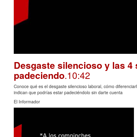
Desgaste silencioso y las 4 
padeciendo
.10:42
Conoce qué es el desgaste silencioso laboral, cómo diferenciar
indican que podrías estar padeciéndolo sin darte cuenta
El Informador