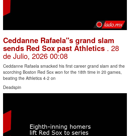
Ceddanne Rafaela"s grand slam
. 28
sends Red Sox past Athletics
de Julio, 2026 00:08
Ceddanne Rafaela smacked his first career grand slam and the
scorching Boston Red Sox won for the 18th time in 20 games,
beating the Athletics 4-2 on
Deadspin