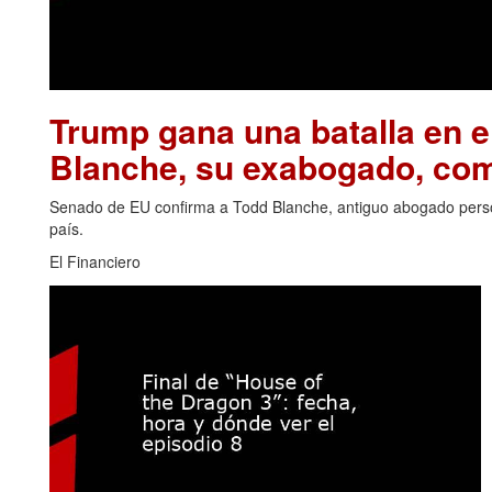
Trump gana una batalla en 
Blanche, su exabogado, com
Senado de EU confirma a Todd Blanche, antiguo abogado perso
país.
El Financiero