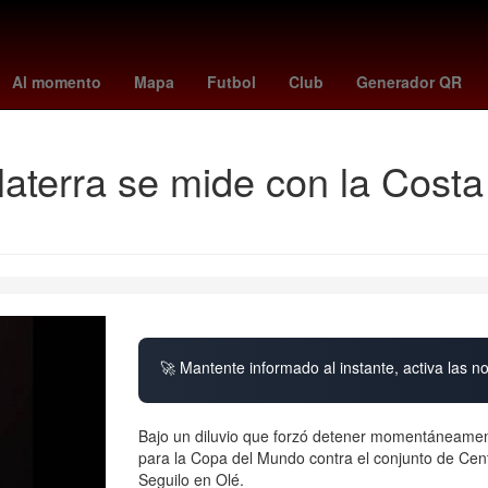
eral
netflix gta vi
Aguascalientes
barcelona vs. nottingham forest
Al momento
Mapa
Futbol
Club
Generador QR
laterra se mide con la Cost
🚀 Mantente informado al instante, activa las n
Bajo un diluvio que forzó detener momentáneamente
para la Copa del Mundo contra el conjunto de Cen
Seguilo en Olé.