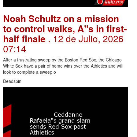
Noah Schultz on a mission
to control walks, A"s in first-
half finale
. 12 de Julio, 2026
07:14
After a frustrating sweep by the Boston Red Sox, the Chicago
White Sox have a pair of home wins over the Athletics and will
look to complete a sweep o
Deadspin