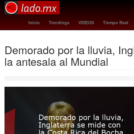
comisión
Rusia
servicio de protección fed
Inicio
Trendings
VIDEOS
Tiempo Real
Demorado por la lluvia, Ing
la antesala al Mundial