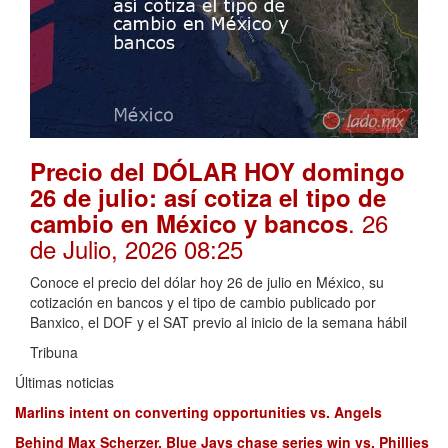
Precio del DÓLAR HOY domingo
26 de julio: así cotiza el tipo de
. 26
cambio en México y bancos
de Julio, 2026 08:25
Conoce el precio del dólar hoy 26 de julio en México, su
cotización en bancos y el tipo de cambio publicado por
Banxico, el DOF y el SAT previo al inicio de la semana hábil
Tribuna
Últimas noticias
Marlins intent on converting opportunities vs. Angels
Behind Max Scherzer, Blue Jays chase series win vs. Phillies