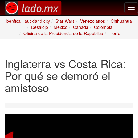
Tog
nav
benfica - auckland city
Star Wars
Venezolanos
Chihuahua
Desalojo
México
Canadá
Colombia
Oficina de la Presidencia de la República
Tierra
Inglaterra vs Costa Rica:
Por qué se demoró el
amistoso