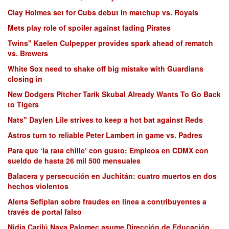
Clay Holmes set for Cubs debut in matchup vs. Royals
Mets play role of spoiler against fading Pirates
Twins" Kaelen Culpepper provides spark ahead of rematch
vs. Brewers
White Sox need to shake off big mistake with Guardians
closing in
New Dodgers Pitcher Tarik Skubal Already Wants To Go Back
to Tigers
Nats" Daylen Lile strives to keep a hot bat against Reds
Astros turn to reliable Peter Lambert in game vs. Padres
Para que ‘la rata chille’ con gusto: Empleos en CDMX con
sueldo de hasta 26 mil 500 mensuales
Balacera y persecución en Juchitán: cuatro muertos en dos
hechos violentos
Alerta Sefiplan sobre fraudes en línea a contribuyentes a
través de portal falso
Nidia Carilú Nava Palomec asume Dirección de Educación