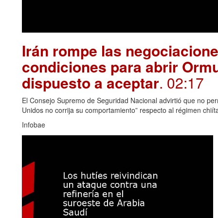
Irán rompe las negociacion
condiciones para abrir Orm
dispuesto a aceptar
. 02:17
El Consejo Supremo de Seguridad Nacional advirtió que no permi
Unidos no corrija su comportamiento” respecto al régimen chiít
Infobae