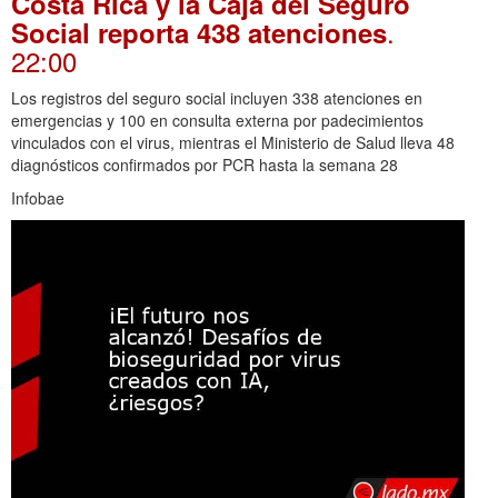
Costa Rica y la Caja del Seguro
.
Social reporta 438 atenciones
22:00
Los registros del seguro social incluyen 338 atenciones en
emergencias y 100 en consulta externa por padecimientos
vinculados con el virus, mientras el Ministerio de Salud lleva 48
diagnósticos confirmados por PCR hasta la semana 28
Infobae