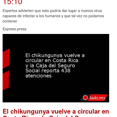
15:10
Expertos advierten que esto podría dar lugar a nuevos virus
capaces de infectar a los humanos y que tal vez no podamos
contener
Expreso.press
El chikungunya vuelve a circular en