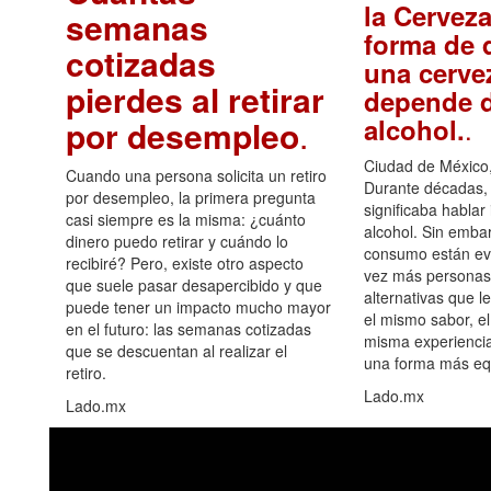
la Cerveza
semanas
forma de d
cotizadas
una cerve
pierdes al retirar
depende d
.
alcohol.
por desempleo
.
Ciudad de México,
Cuando una persona solicita un retiro
Durante décadas, 
por desempleo, la primera pregunta
significaba hablar
casi siempre es la misma: ¿cuánto
alcohol. Sin embar
dinero puedo retirar y cuándo lo
consumo están ev
recibiré? Pero, existe otro aspecto
vez más personas
que suele pasar desapercibido y que
alternativas que l
puede tener un impacto mucho mayor
el mismo sabor, el
en el futuro: las semanas cotizadas
misma experiencia
que se descuentan al realizar el
una forma más equ
retiro.
Lado.mx
Lado.mx