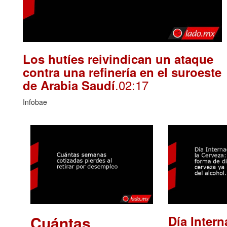
Los hutíes reivindican un ataque
contra una refinería en el suroeste
.02:17
de Arabia Saudí
Infobae
Cuántas
Día Intern