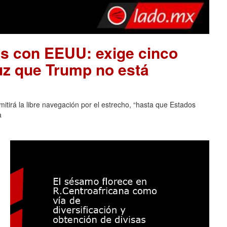
es con EEUU: exige cinco
uz que Trump no está
tirá la libre navegación por el estrecho, “hasta que Estados
a