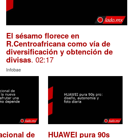
El sésamo florece en
R.Centroafricana como vía de
diversificación y obtención de
. 02:17
divisas
Infobae
acional de
HUAWEI pura 90s