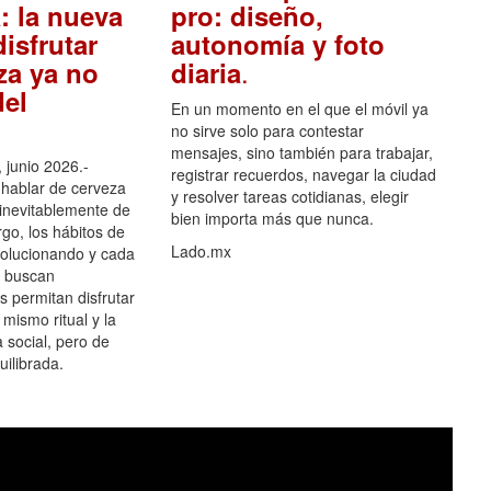
: la nueva
pro: diseño,
isfrutar
autonomía y foto
.
za ya no
diaria
el
En un momento en el que el móvil ya
no sirve solo para contestar
mensajes, sino también para trabajar,
 junio 2026.-
registrar recuerdos, navegar la ciudad
hablar de cerveza
y resolver tareas cotidianas, elegir
 inevitablemente de
bien importa más que nunca.
go, los hábitos de
Lado.mx
olucionando y cada
 buscan
es permitan disfrutar
 mismo ritual y la
 social, pero de
ilibrada.