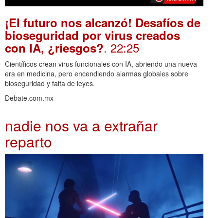
¡El futuro nos alcanzó! Desafíos de
bioseguridad por virus creados
. 22:25
con IA, ¿riesgos?
Científicos crean virus funcionales con IA, abriendo una nueva
era en medicina, pero encendiendo alarmas globales sobre
bioseguridad y falta de leyes.
Debate.com.mx
nadie nos va a extrañar
reparto