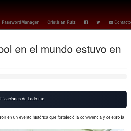
go
estadio banorte
Venezolanos
PasswordManager
Cristhian Ruiz
Contacto
tbol en el mundo estuvo en
otificaciones de Lado.mx
ron en un evento histórica que fortaleció la convivencia y celebró la