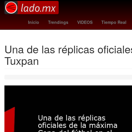
Miguel Herrera
HBO
rodri
Cl
Inicio
Trendings
VIDEOS
Tiempo Real
Una de las réplicas oficia
Tuxpan