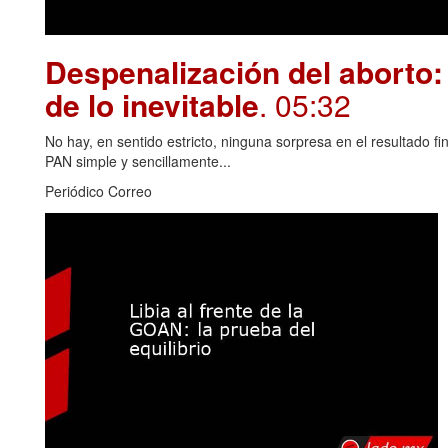
Despenalización del aborto: 
de lo inevitable
. 05:32
No hay, en sentido estricto, ninguna sorpresa en el resultado fin
PAN simple y sencillamente...
Periódico Correo