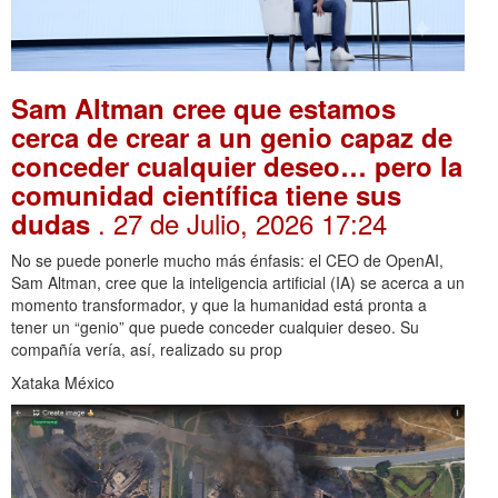
Sam Altman cree que estamos
cerca de crear a un genio capaz de
conceder cualquier deseo… pero la
comunidad científica tiene sus
. 27 de Julio, 2026 17:24
dudas
No se puede ponerle mucho más énfasis: el CEO de OpenAI,
Sam Altman, cree que la inteligencia artificial (IA) se acerca a un
momento transformador, y que la humanidad está pronta a
tener un “genio” que puede conceder cualquier deseo. Su
compañía vería, así, realizado su prop
Xataka México