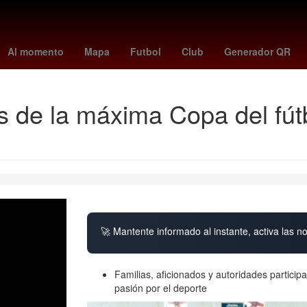
ima CDMX hoy
España
arsenal crystal palace
Digitalización
Pa
Al momento
Mapa
Futbol
Club
Generador QR
les de la máxima Copa del fú
🚀 Mantente informado al instante, activa las n
Familias, aficionados y autoridades participa
pasión por el deporte