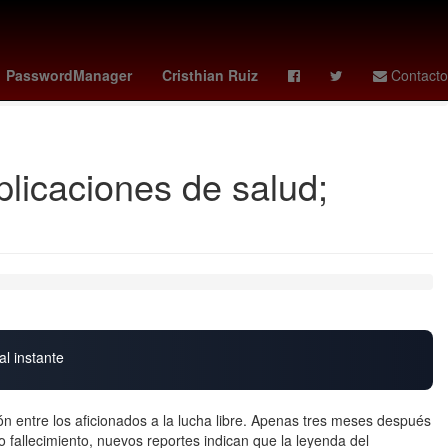
tad de Ciencias Políticas y Sociales UAQ
obsession
Chelsea
PasswordManager
Cristhian Ruiz
Contacto
licaciones de salud;
al instante
n entre los aficionados a la lucha libre. Apenas tres meses después
fallecimiento, nuevos reportes indican que la leyenda del