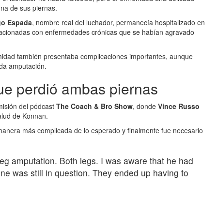
una de sus piernas.
go Espada
, nombre real del luchador, permanecía hospitalizado en
elacionadas con enfermedades crónicas que se habían agravado
midad también presentaba complicaciones importantes, aunque
nda amputación.
ue perdió ambas piernas
misión del pódcast
The Coach & Bro Show
, donde
Vince Russo
salud de Konnan.
 manera más complicada de lo esperado y finalmente fue necesario
eg amputation. Both legs. I was aware that he had
e was still in question. They ended up having to