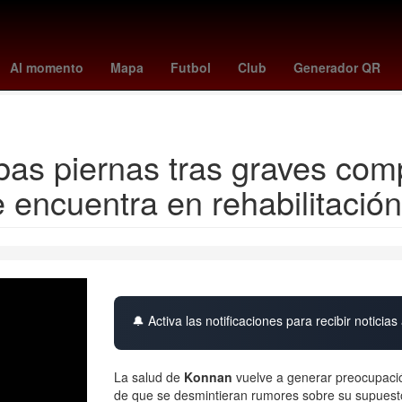
avés
Primera División de México
Carson Wentz
Gobierno
Facul
Al momento
Mapa
Futbol
Club
Generador QR
Rita Cetina Gutiérrez
as piernas tras graves comp
 encuentra en rehabilitación
🔔 Activa las notificaciones para recibir noticias 
La salud de
Konnan
vuelve a generar preocupació
de que se desmintieran rumores sobre su supuesto 