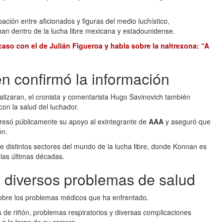
ión entre aficionados y figuras del medio luchístico,
nan dentro de la lucha libre mexicana y estadounidense.
aso con el de Julián Figueroa y habla sobre la naltrexona: “A
n confirmó la información
lizaran, el cronista y comentarista Hugo Savinovich también
on la salud del luchador.
presó públicamente su apoyo al exintegrante de
AAA
y aseguró que
ón.
 distintos sectores del mundo de la lucha libre, donde Konnan es
 las últimas décadas.
a diversos problemas de salud
bre los problemas médicos que ha enfrentado.
es de riñón, problemas respiratorios y diversas complicaciones
a lo largo de su carrera.