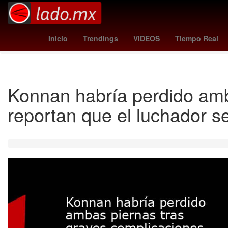
pegula
ley de amparo claudia sheinbaum
real sociedad - al
Inicio
Trendings
VIDEOS
Tiempo Real
Konnan habría perdido amb
reportan que el luchador se