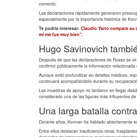
comentó.
Las declaraciones rápidamente generaron preocupac
especialmente por la importancia histórica de Kon
Te podría interesar:
Claudio Yarto compara su c
mí me fue muy bien”.
Hugo Savinovich tambié
Después de que las declaraciones de Russo se vira
confirmó públicamente la información relacionada c
Aunque evitó profundizar en detalles médicos, ex
continuará acompañándolo durante su recuperaci
Las muestras de apoyo no tardaron en llegar desde
considerado una de las figuras más influyentes de
Una larga batalla contr
Durante años, Konnan ha hablado abiertamente so
Entre ellos destacan insuficiencia renal, trasplant
derivadas de intervenciones quirúrgicas realizadas 