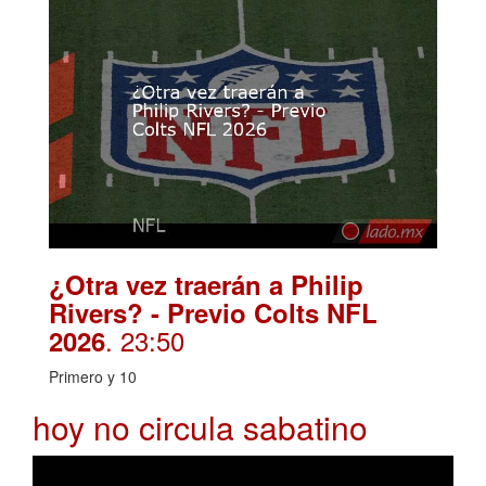
¿Otra vez traerán a Philip
Rivers? - Previo Colts NFL
. 23:50
2026
Primero y 10
hoy no circula sabatino