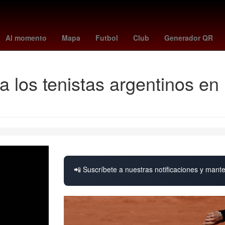
 York
2024
real betis - rcd espanyol
14 de septiembre
moreire
Al momento
Mapa
Futbol
Club
Generador QR
 los tenistas argentinos en
📲 Suscríbete a nuestras notificaciones y mante