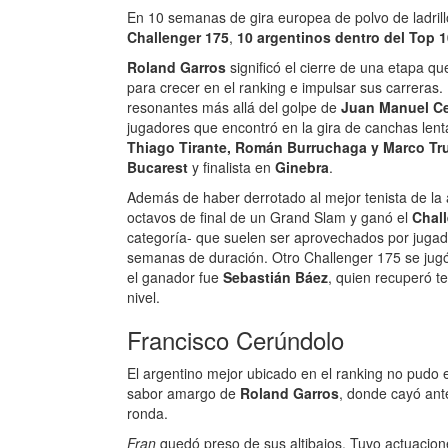
En 10 semanas de gira europea de polvo de ladrill
Challenger 175
,
10 argentinos dentro del Top 
Roland Garros
significó el cierre de una etapa q
para crecer en el ranking e impulsar sus carreras.
resonantes más allá del golpe de
Juan Manuel Cer
jugadores que encontró en la gira de canchas lent
Thiago Tirante, Román Burruchaga y Marco Tru
Bucarest
y finalista en
Ginebra
.
Además de haber derrotado al mejor tenista de la 
octavos de final de un Grand Slam y ganó el
Chal
categoría- que suelen ser aprovechados por jugad
semanas de duración. Otro Challenger 175 se jug
el ganador fue
Sebastián Báez
, quien recuperó te
nivel.
Francisco Cerúndolo
El argentino mejor ubicado en el ranking no pudo 
sabor amargo de
Roland Garros
, donde cayó ant
ronda.
Fran
quedó preso de sus altibajos. Tuvo actuacion