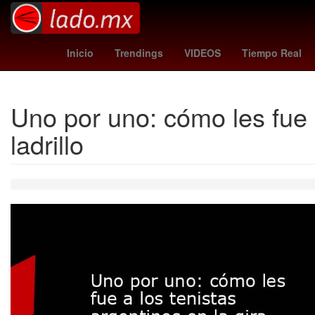
psv - nac
Gobierno
27 de marzo
Nueva
Inicio
Trendings
VIDEOS
Tiempo Real
Uno por uno: cómo les fue a
ladrillo