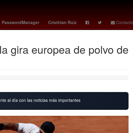
nse - braga
stuttgart - dortmund
Denuncia
PasswordManager
Cristhian Ruiz
Contacto
 la gira europea de polvo de
nte al día con las noticias más importantes