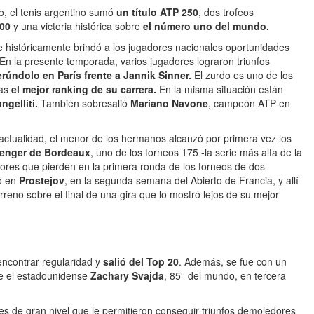
o, el tenis argentino sumó
un título ATP 250
, dos trofeos
100
y una victoria histórica sobre
el número uno
del mundo.
ue históricamente brindó a los jugadores nacionales oportunidades
 En la presente temporada, varios jugadores lograron triunfos
úndolo en París frente a Jannik Sinner.
El zurdo es uno de los
as
el mejor ranking de su carrera.
En la misma situación están
ngelliti.
También sobresalió
Mariano Navone
, campeón ATP en
actualidad, el menor de los hermanos alcanzó por primera vez los
lenger de Bordeaux
, uno de los torneos 175 -la serie más alta de la
ores que pierden en la primera ronda de los torneos de dos
ó en
Prostejov
, en la segunda semana del Abierto de Francia, y allí
rreno sobre el final de una gira que lo mostró lejos de su mejor
encontrar regularidad y
salió del Top 20
. Además, se fue con un
e el estadounidense
Zachary Svajda
, 85° del mundo, en tercera
es de gran nivel que le permitieron conseguir triunfos demoledores