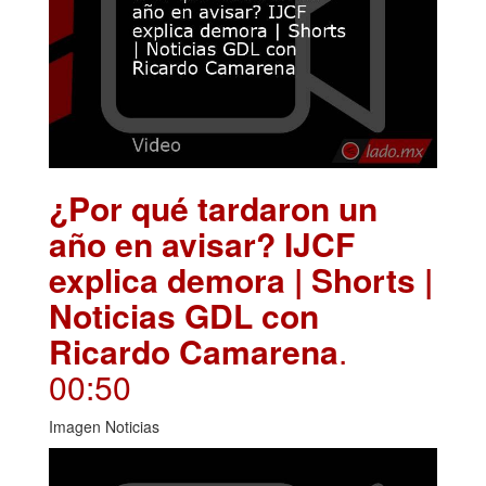
¿Por qué tardaron un
año en avisar? IJCF
explica demora | Shorts |
Noticias GDL con
Ricardo Camarena
.
00:50
Imagen Noticias