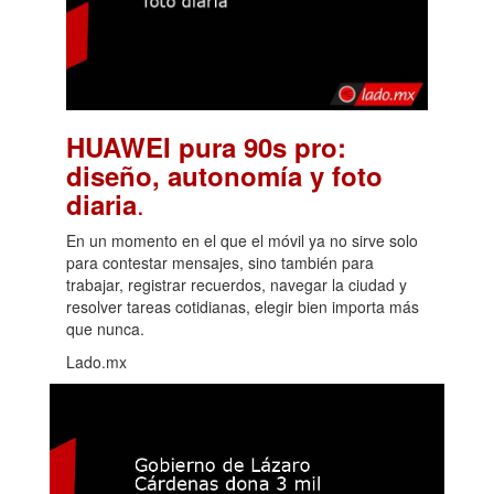
HUAWEI pura 90s pro:
diseño, autonomía y foto
.
diaria
En un momento en el que el móvil ya no sirve solo
para contestar mensajes, sino también para
trabajar, registrar recuerdos, navegar la ciudad y
resolver tareas cotidianas, elegir bien importa más
que nunca.
Lado.mx