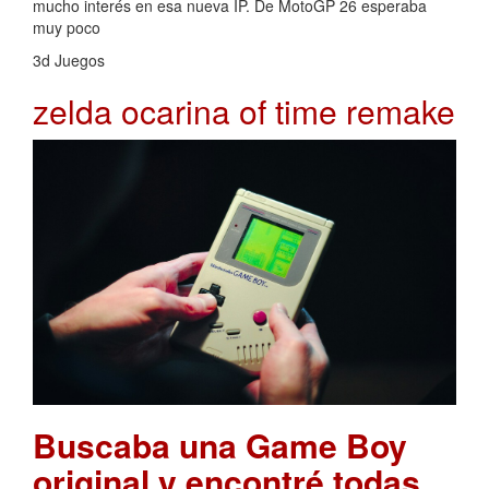
mucho interés en esa nueva IP. De MotoGP 26 esperaba
muy poco
3d Juegos
zelda ocarina of time remake
Buscaba una Game Boy
original y encontré todas