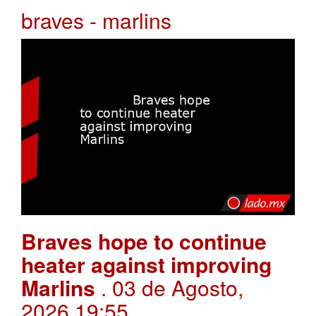
braves - marlins
Braves hope to continue
heater against improving
Marlins
. 03 de Agosto,
2026 19:55