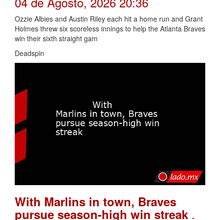
04 de Agosto, 2026 20:36
Ozzie Albies and Austin Riley each hit a home run and Grant
Holmes threw six scoreless innings to help the Atlanta Braves
win their sixth straight gam
Deadspin
With Marlins in town, Braves
.
pursue season-high win streak