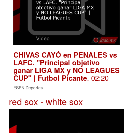
CHIVAS CAYÓ en PENALES vs
LAFC. "Principal objetivo
ganar LIGA MX y NO LEAGUES
. 02:20
CUP" | Futbol Picante
ESPN Deportes
red sox - white sox