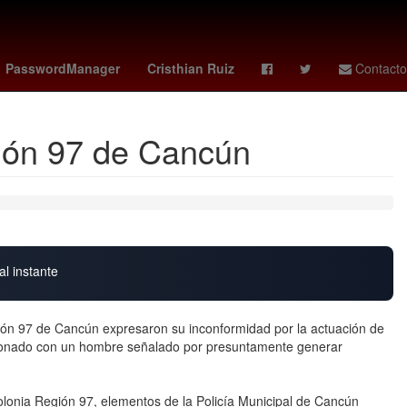
Puebla de Zaragoza
Senador
PasswordManager
Cristhian Ruiz
Contacto
gión 97 de Cancún
al instante
n 97 de Cancún expresaron su inconformidad por la actuación de
cionado con un hombre señalado por presuntamente generar
colonia Región 97, elementos de la Policía Municipal de Cancún