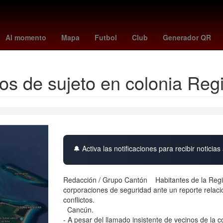
ierno
Pago
Hugo Lloris
HBO
Dólar estadounidense
Perú
Al momento
Mapa
Futbol
Club
Generador QR
los de sujeto en colonia Re
🔔 Activa las notificaciones para recibir noticias 
Redacción / Grupo Cantón Habitantes de la Regió
corporaciones de seguridad ante un reporte rela
conflictos.
Cancún.
- A pesar del llamado insistente de vecinos de la 