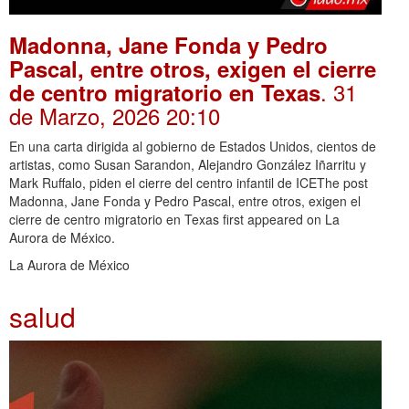
Madonna, Jane Fonda y Pedro
Pascal, entre otros, exigen el cierre
. 31
de centro migratorio en Texas
de Marzo, 2026 20:10
En una carta dirigida al gobierno de Estados Unidos, cientos de
artistas, como Susan Sarandon, Alejandro González Iñarritu y
Mark Ruffalo, piden el cierre del centro infantil de ICEThe post
Madonna, Jane Fonda y Pedro Pascal, entre otros, exigen el
cierre de centro migratorio en Texas first appeared on La
Aurora de México.
La Aurora de México
salud