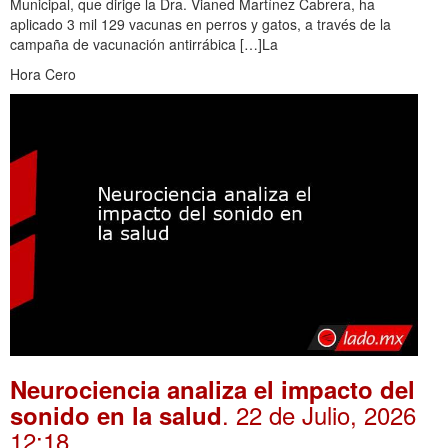
Municipal, que dirige la Dra. Vianed Martínez Cabrera, ha
aplicado 3 mil 129 vacunas en perros y gatos, a través de la
campaña de vacunación antirrábica […]La
Hora Cero
Neurociencia analiza el impacto del
. 22 de Julio, 2026
sonido en la salud
12:18