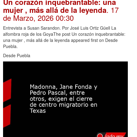
Un corazón inquebrantable: una
. 17
mujer , más allá de la leyenda
de Marzo, 2026 00:30
Entrevista a Susan Sarandon. Por José Luis Ortiz Güell La
alfombra roja de los GoyaThe post Un corazón inquebrantable:
una mujer , más allá de la leyenda appeared first on Desde
Puebla.
Desde Puebla