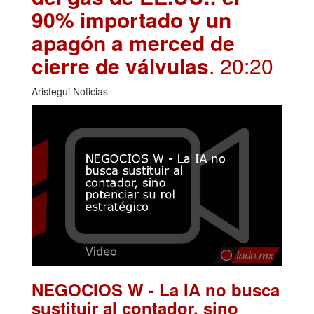
90% importado y un
apagón a merced de
cierre de válvulas
. 20:20
Aristegui Noticias
NEGOCIOS W - La IA no busca
sustituir al contador, sino