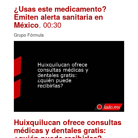
¿Usas este medicamento?
Emiten alerta sanitaria en
. 00:30
México
Grupo Fórmula
Huixquilucan ofrece consultas
médicas y dentales gratis:
.
¿quién puede recibirlas?