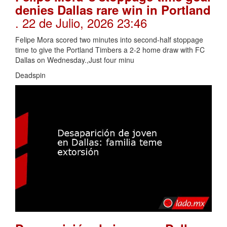
denies Dallas rare win in Portland
. 22 de Julio, 2026 23:46
Felipe Mora scored two minutes into second-half stoppage
time to give the Portland Timbers a 2-2 home draw with FC
Dallas on Wednesday.,Just four minu
Deadspin