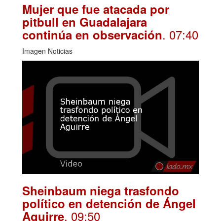
Mujer que fue atacada por
pitbull en Guadalajara
. 07:40
continúa en observación
Imagen Noticias
Sheinbaum niega trasfondo
político en detención de Ángel
. 09:50
Aguirre