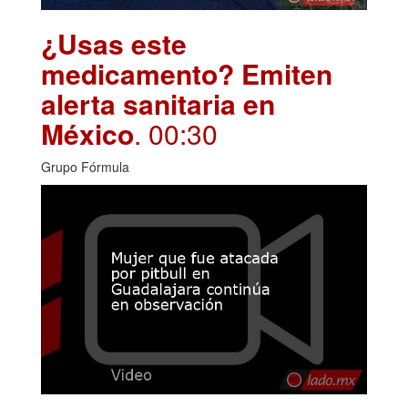
¿Usas este
medicamento? Emiten
alerta sanitaria en
México
. 00:30
Grupo Fórmula