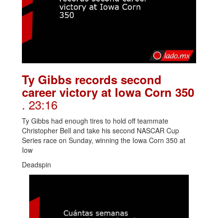
Ty Gibbs records second
career victory at Iowa Corn 350
. 23:16
Ty Gibbs had enough tires to hold off teammate
Christopher Bell and take his second NASCAR Cup
Series race on Sunday, winning the Iowa Corn 350 at
Iow
Deadspin