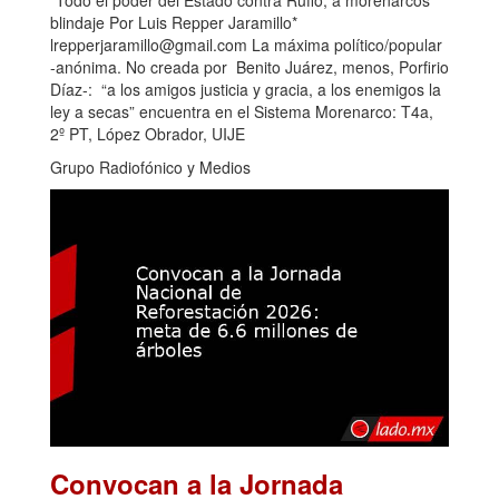
*Todo el poder del Estado contra Ruffo, a morenarcos
blindaje Por Luis Repper Jaramillo*
lrepperjaramillo@gmail.com La máxima político/popular
-anónima. No creada por Benito Juárez, menos, Porfirio
Díaz-: “a los amigos justicia y gracia, a los enemigos la
ley a secas” encuentra en el Sistema Morenarco: T4a,
2º PT, López Obrador, UIJE
Grupo Radiofónico y Medios
Convocan a la Jornada