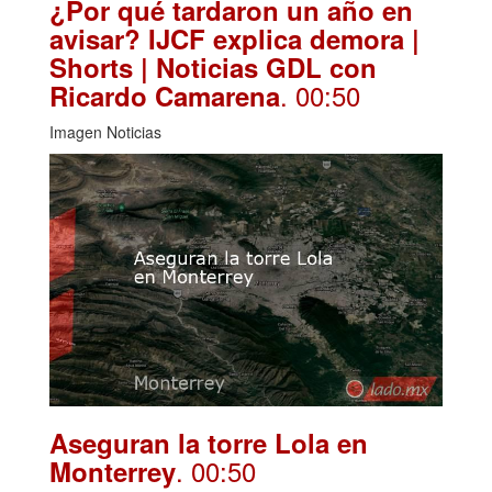
¿Por qué tardaron un año en
avisar? IJCF explica demora |
Shorts | Noticias GDL con
. 00:50
Ricardo Camarena
Imagen Noticias
Aseguran la torre Lola en
. 00:50
Monterrey