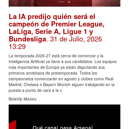
La IA predijo quién será el
campeón de Premier League,
LaLiga, Serie A, Ligue 1 y
. 31 de Julio, 2026
Bundesliga
13:29
La temporada 2026-27 está cerca de comenzar y la
Inteligencia Artificial ya tiene a sus candidatos. Los equipos
más importantes de Europa ya están disputando sus
primeros amistosos de pretemporada. Todos los
campeonatos comenzarán en agosto y clubes como Real
Madrid, Chelsea o Bayern Múnich siguen trabajando en la
puesta a punto de cara a la c
BolaVip Mexico