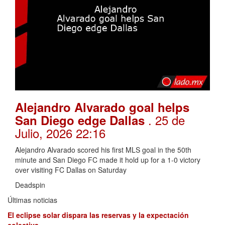
Alejandro Alvarado goal helps
. 25 de
San Diego edge Dallas
Julio, 2026 22:16
Alejandro Alvarado scored his first MLS goal in the 50th
minute and San Diego FC made it hold up for a 1-0 victory
over visiting FC Dallas on Saturday
Deadspin
Últimas noticias
El eclipse solar dispara las reservas y la expectación
colectiva