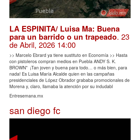
LA ESPINITA/ Luisa Ma: Buena
. 23
para un barrido o un trapeado
de Abril, 2026 14:00
>> Marcelo Ebrard ya tiene sustituto en Economía >> Hasta
con pistoleros compran medios en Puebla ANDY S. K.
BROWN* ¡Tan joven y buena para todo… o más bien, para
nada! Es Luisa María Alcalde quien en las campañas
presidenciales de López Obrador grababa promocionales de
Morena y, claro, llamaba la atención por su indudabl
Entresemana.mx
san diego fc