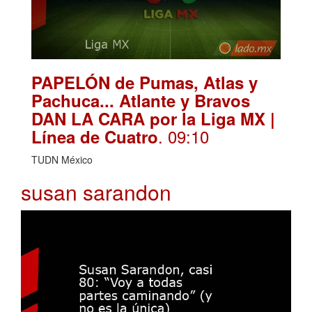
PAPELÓN de Pumas, Atlas y
Pachuca... Atlante y Bravos
DAN LA CARA por la Liga MX |
. 09:10
Línea de Cuatro
TUDN México
susan sarandon