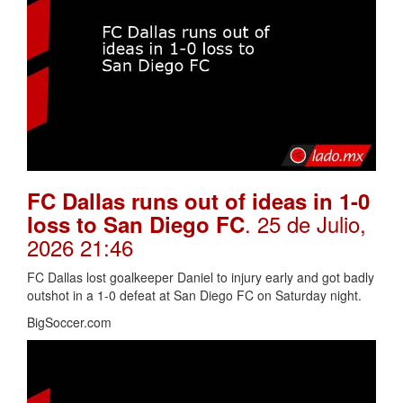
FC Dallas runs out of ideas in 1-0
. 25 de Julio,
loss to San Diego FC
2026 21:46
FC Dallas lost goalkeeper Daniel to injury early and got badly
outshot in a 1-0 defeat at San Diego FC on Saturday night.
BigSoccer.com