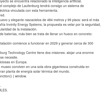
cto se encuentra relacionado la inteligencia artificial.
 el complejo de Laufenburg tendrá consigo un sistema de
ctrica vinculada con esta herramienta.
red.
uevo y elegante rascacielos de 484 metros y 99 pisos: será el más
ía Invinity Energy Systems, la propuesta es velar por la seguridad,
laridad de la instalación.
 de baterías, más bien se trata de llenar un hueco en concreto:
stalación comience a funcionar en 2029 y generar cerca de 300
burg Technology Centre tiene dos misiones: alojar una enorme
se necesite.
iciosas en Europa.
n museo conviven en una sola obra gigantesca construida en
ran planta de energía solar térmica del mundo.
nction() { window.
.
ULES.