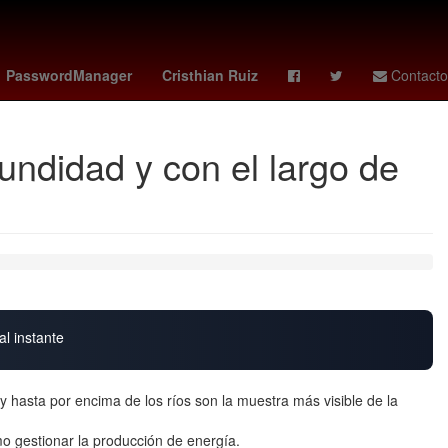
Extranormal
Santander
MLS Cup
PasswordManager
Cristhian Ruiz
Contacto
undidad y con el largo de
al instante
 hasta por encima de los ríos son la muestra más visible de la
 gestionar la producción de energía.