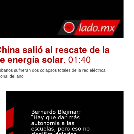
hina salió al rescate de la
e energía solar
. 01:40
banos sufrieran dos colapsos totales de la red eléctrica
onal del año