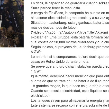
Es decir, la capacidad de guardarla cuando sobra 
Suiza parece tener la respuesta.
A cargo de FlexBase, la compañía ha puesto en m
almacenar electricidad a gran escala, y a su vez ay
Situada en Laufenburg, esta gigantesca batería se
más de dos campos de fútbol.
{"videoId":"xa50mra","autoplay":true,"title":"Xiaomi
explican en Erne Gruppe, esta batería formará pa
cual consta de 20,000 metros cuadrados y que cuen
Según indican, el proyecto de Laufenburg promete
5 GWh.
Lo anterior, si lo comparamos, quiere decir que po
casas en Reino Unido durante un día.
Se prevé que a futuro dicha instalación pueda crec
1 GWh.
Igualmente, debemos hacer mención que para enten
cuenta de que se trata de una batería de flujo red
A grandes rasgos, lo que hace es guardar la ener
Cuando se necesita electricidad, esos líquidos se
electricidad.
Los tanques sirven para almacenar la energía y las c
Este sistema se recarga con energía sobrante de f