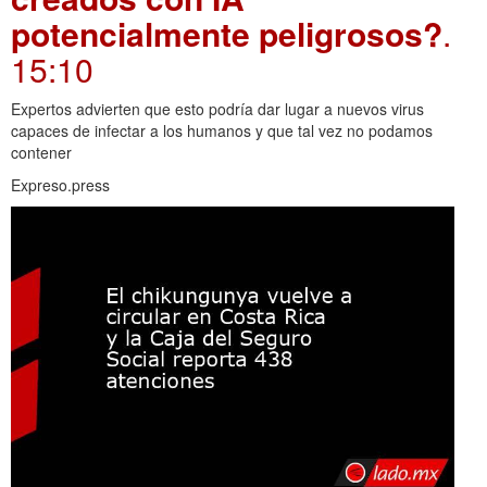
potencialmente peligrosos?
.
15:10
Expertos advierten que esto podría dar lugar a nuevos virus
capaces de infectar a los humanos y que tal vez no podamos
contener
Expreso.press