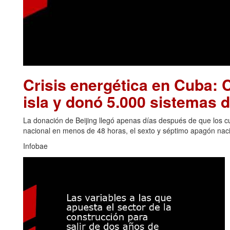
Crisis energética en Cuba: C
isla y donó 5.000 sistemas d
La donación de Beijing llegó apenas días después de que los cu
nacional en menos de 48 horas, el sexto y séptimo apagón naci
Infobae