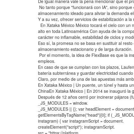
De igual manera vale la pena mencionar que el proye
No tanto porque "funcionará con IA", sino porque
almacenamiento ideado para aliviar la demanda elé
Y a su vez, ofrecer servicios de estabilización a la 
En Xataka México México tocará el cielo con un n
alto en toda Latinoamérica Con ayuda de la compañ
carácter no inflamable, estabilidad de ciclos y modu
Eso sí, la promesa no se basa en sustituir al resto
almacenamiento estacionario y de larga duración.
Por el momento, la idea de FlexBase es que la in
empleos.
En caso de que se cumplan con los plazos, Laufen
batería subterránea y guardar electricidad cuando 
Claro, por medio de una de las apuestas más amb
En Xataka México | Un puente, un túnel y hasta u
ChinaEn Xataka México | En 2014 se inauguró la g
Después de 12 años cerró por incinerar pájaros (fu
_JS_MODULES = window.
_JS_MODULES || {}; var headElement = document
getElementsByTagName("head")[0]; if (_JS_MOD
instagram) { var instagramScript = document.
createElement("script"); instagramScript.
src = "https://platform.