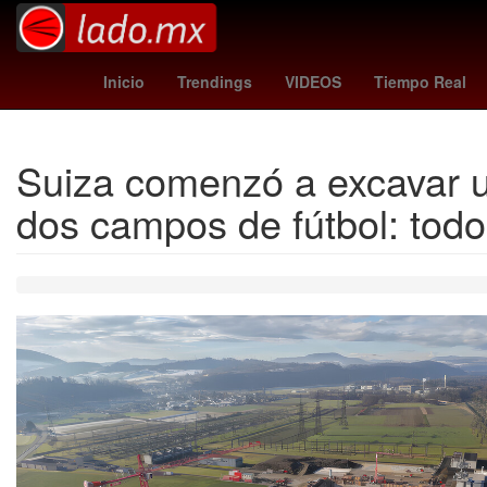
trail blazers - pacers
Chignahuapa
Inicio
Trendings
VIDEOS
Tiempo Real
Suiza comenzó a excavar un
dos campos de fútbol: todo