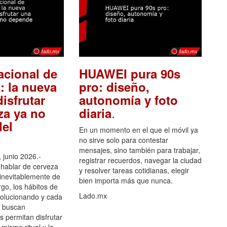
acional de
HUAWEI pura 90s
: la nueva
pro: diseño,
isfrutar
autonomía y foto
.
za ya no
diaria
el
En un momento en el que el móvil ya
no sirve solo para contestar
mensajes, sino también para trabajar,
 junio 2026.-
registrar recuerdos, navegar la ciudad
hablar de cerveza
y resolver tareas cotidianas, elegir
 inevitablemente de
bien importa más que nunca.
go, los hábitos de
Lado.mx
olucionando y cada
 buscan
es permitan disfrutar
 mismo ritual y la