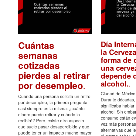
Cuántas
Día Intern
la Cerveza
semanas
forma de d
cotizadas
una cerve
pierdes al retirar
depende d
.
alcohol.
por desempleo
.
Ciudad de México,
Cuando una persona solicita un retiro
Durante décadas, 
por desempleo, la primera pregunta
significaba hablar
casi siempre es la misma: ¿cuánto
alcohol. Sin embar
dinero puedo retirar y cuándo lo
consumo están ev
recibiré? Pero, existe otro aspecto
vez más personas
que suele pasar desapercibido y que
alternativas que l
puede tener un impacto mucho mayor
el mismo sabor, el