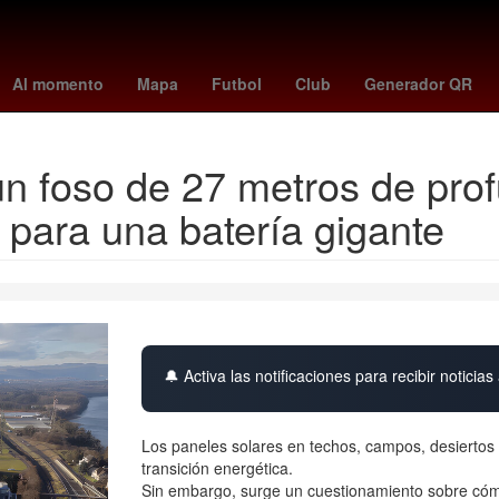
n
Argentina
Cartagena de Indias
Perú
tottenham
Incendio
Al momento
Mapa
Futbol
Club
Generador QR
 foso de 27 metros de prof
 para una batería gigante
🔔 Activa las notificaciones para recibir noticias 
Los paneles solares en techos, campos, desiertos y
transición energética.
Sin embargo, surge un cuestionamiento sobre cómo