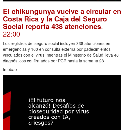
El chikungunya vuelve a circular en
Costa Rica y la Caja del Seguro
.
Social reporta 438 atenciones
22:00
Los registros del seguro social incluyen 338 atenciones en
emergencias y 100 en consulta externa por padecimientos
vinculados con el virus, mientras el Ministerio de Salud lleva 48
diagnósticos confirmados por PCR hasta la semana 28
Infobae