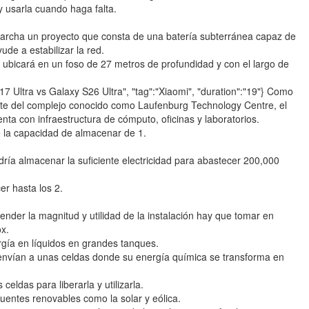
y usarla cuando haga falta.
archa un proyecto que consta de una batería subterránea capaz de
ude a estabilizar la red.
 ubicará en un foso de 27 metros de profundidad y con el largo de
 17 Ultra vs Galaxy S26 Ultra", "tag":"Xiaomi", "duration":"19"} Como
rte del complejo conocido como Laufenburg Technology Centre, el
ta con infraestructura de cómputo, oficinas y laboratorios.
 la capacidad de almacenar de 1.
dría almacenar la suficiente electricidad para abastecer 200,000
er hasta los 2.
der la magnitud y utilidad de la instalación hay que tomar en
ox.
gía en líquidos en grandes tanques.
 envían a unas celdas donde su energía química se transforma en
eldas para liberarla y utilizarla.
uentes renovables como la solar y eólica.