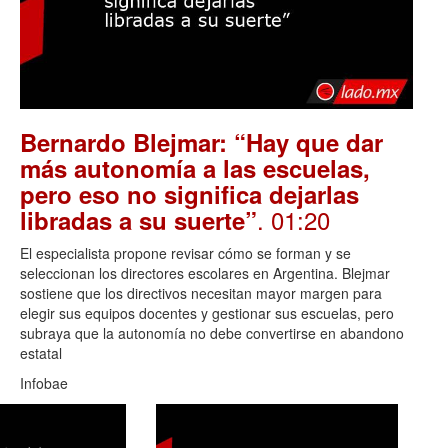
Bernardo Blejmar: “Hay que dar
más autonomía a las escuelas,
pero eso no significa dejarlas
. 01:20
libradas a su suerte”
El especialista propone revisar cómo se forman y se
seleccionan los directores escolares en Argentina. Blejmar
sostiene que los directivos necesitan mayor margen para
elegir sus equipos docentes y gestionar sus escuelas, pero
subraya que la autonomía no debe convertirse en abandono
estatal
Infobae