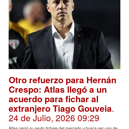
Otro refuerzo para Hernán
Crespo: Atlas llegó a un
acuerdo para fichar al
extranjero Tiago Gouveia
.
24 de Julio, 2026 09:29
Atlas cerró su sexto fichaje del mercado y busca ser uno de