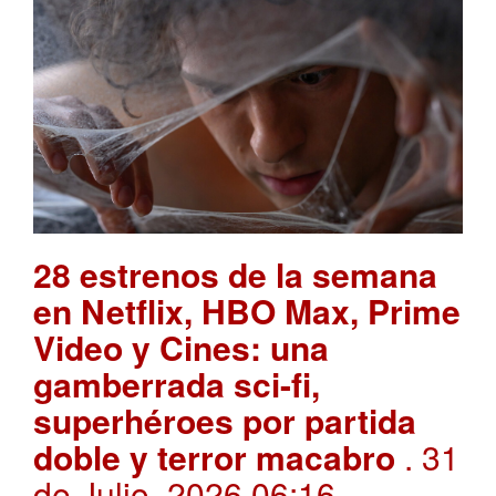
28 estrenos de la semana
en Netflix, HBO Max, Prime
Video y Cines: una
gamberrada sci-fi,
superhéroes por partida
doble y terror macabro
. 31
de Julio, 2026 06:16