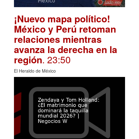
¡Nuevo mapa político!
México y Perú retoman
relaciones mientras
avanza la derecha en la
región
. 23:50
El Heraldo de México