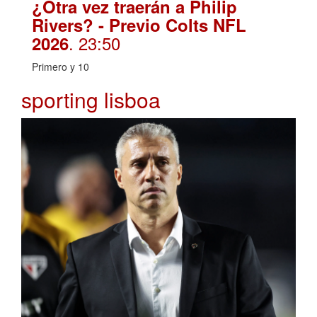
¿Otra vez traerán a Philip
Rivers? - Previo Colts NFL
. 23:50
2026
Primero y 10
sporting lisboa