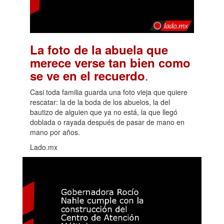
La foto de la abuela que
merece verse tan bien como
.
se ve en el recuerdo
Casi toda familia guarda una foto vieja que quiere
rescatar: la de la boda de los abuelos, la del
bautizo de alguien que ya no está, la que llegó
doblada o rayada después de pasar de mano en
mano por años.
Lado.mx