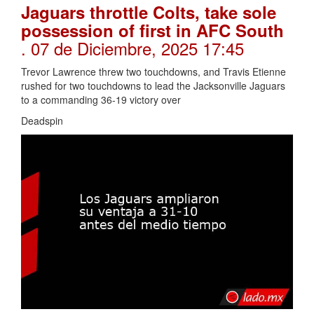
Jaguars throttle Colts, take sole
possession of first in AFC South
. 07 de Diciembre, 2025 17:45
Trevor Lawrence threw two touchdowns, and Travis Etienne
rushed for two touchdowns to lead the Jacksonville Jaguars
to a commanding 36-19 victory over
Deadspin