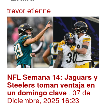
trevor etienne
NFL Semana 14: Jaguars y
Steelers toman ventaja en
un domingo clave
. 07 de
Diciembre, 2025 16:23