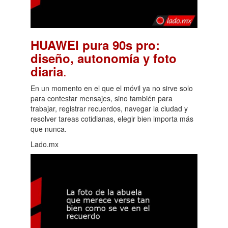
HUAWEI pura 90s pro:
diseño, autonomía y foto
.
diaria
En un momento en el que el móvil ya no sirve solo
para contestar mensajes, sino también para
trabajar, registrar recuerdos, navegar la ciudad y
resolver tareas cotidianas, elegir bien importa más
que nunca.
Lado.mx