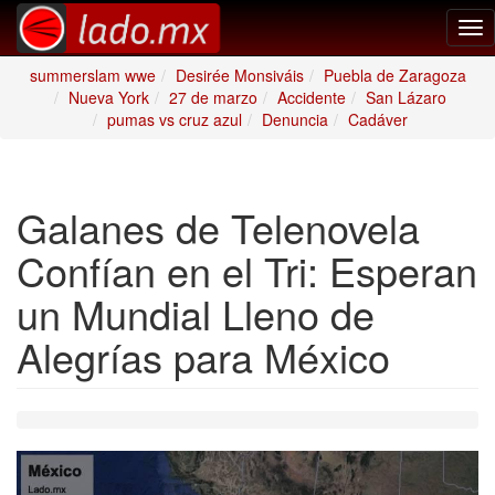
Tog
nav
summerslam wwe
Desirée Monsiváis
Puebla de Zaragoza
Nueva York
27 de marzo
Accidente
San Lázaro
pumas vs cruz azul
Denuncia
Cadáver
Galanes de Telenovela
Confían en el Tri: Esperan
un Mundial Lleno de
Alegrías para México