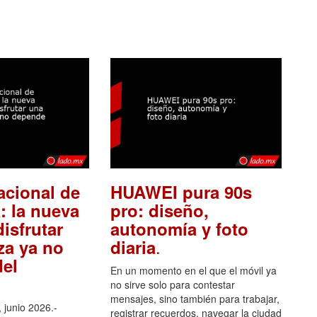
acional de
HUAWEI pura 90s
: la nueva
pro: diseño,
isfrutar
autonomía y foto
.
za ya no
diaria
el
En un momento en el que el móvil ya
no sirve solo para contestar
mensajes, sino también para trabajar,
 junio 2026.-
registrar recuerdos, navegar la ciudad