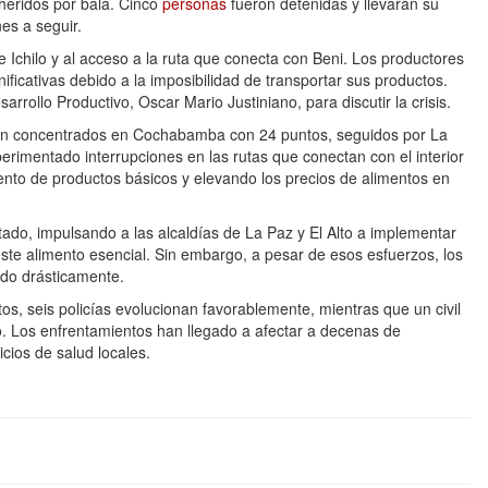
heridos por bala. Cinco
personas
fueron detenidas y llevarán su
nes a seguir.
e Ichilo y al acceso a la ruta que conecta con Beni. Los productores
ificativas debido a la imposibilidad de transportar sus productos.
rrollo Productivo, Oscar Mario Justiniano, para discutir la crisis.
án concentrados en Cochabamba con 24 puntos, seguidos por La
erimentado interrupciones en las rutas que conectan con el interior
miento de productos básicos y elevando los precios de alimentos en
ctado, impulsando a las alcaldías de La Paz y El Alto a implementar
este alimento esencial. Sin embargo, a pesar de esos esfuerzos, los
do drásticamente.
os, seis policías evolucionan favorablemente, mientras que un civil
ro. Los enfrentamientos han llegado a afectar a decenas de
cios de salud locales.