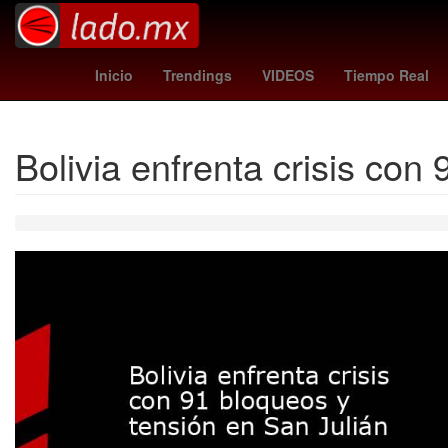
lyme
hidemasa morita
kosovo - suiza
hurac
Inicio
Trendings
VIDEOS
Tiempo Real
Bolivia enfrenta crisis con