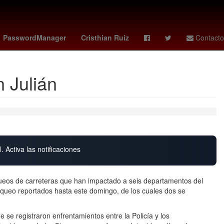
use
Atari 2600
Desaparecido
México Suena
PasswordManager
Cristhian Ruiz
Contacto
n Julián
. Activa las notificaciones
oqueos de carreteras que han impactado a seis departamentos del
oqueo reportados hasta este domingo, de los cuales dos se
se registraron enfrentamientos entre la Policía y los