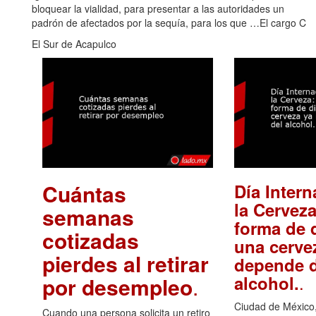
bloquear la vialidad, para presentar a las autoridades un
padrón de afectados por la sequía, para los que …El cargo C
El Sur de Acapulco
Cuántas
Día Intern
la Cerveza
semanas
forma de d
cotizadas
una cerve
pierdes al retirar
depende d
.
alcohol.
por desempleo
.
Ciudad de México,
Cuando una persona solicita un retiro