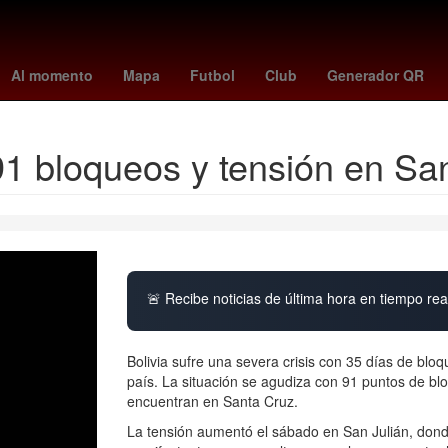
an vs banfield
Puebla de Zaragoza
bulgaria
penguin random ho
Al momento
Mapa
Futbol
Club
Generador QR
 91 bloqueos y tensión en Sa
🚨 Recibe noticias de última hora en tiempo real
Bolivia sufre una severa crisis con 35 días de bl
país. La situación se agudiza con 91 puntos de bl
encuentran en Santa Cruz.
La tensión aumentó el sábado en San Julián, donde 