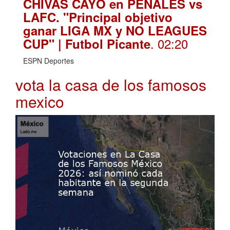
CHIVAS CAYÓ en PENALES vs
LAFC. "Principal objetivo
ganar LIGA MX y NO LEAGUES
. 02:20
CUP" | Futbol Picante
ESPN Deportes
vota la casa de los famosos
mexico