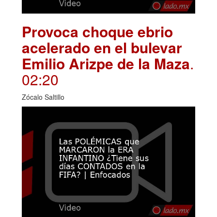
Provoca choque ebrio
acelerado en el bulevar
Emilio Arizpe de la Maza
.
02:20
Zócalo Saltillo