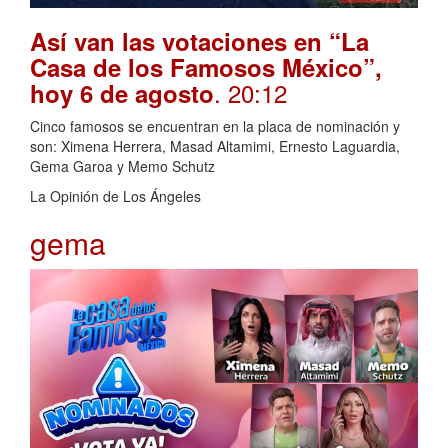
Así van las votaciones en “La
Casa de los Famosos México”,
. 20:12
hoy 6 de agosto
Cinco famosos se encuentran en la placa de nominación y
son: Ximena Herrera, Masad Altamimi, Ernesto Laguardia,
Gema Garoa y Memo Schutz
La Opinión de Los Ángeles
gema